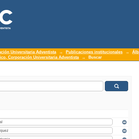
ación Universitaria Adventista
→
Publicaciones institucionales
→
Álb
o, Corporación Universitaria Adventista
→
Buscar