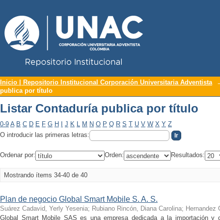
Repositorio Institucional UNAC
Listar Contaduría publica por título
Inicio | Repositorio Institucional Corporación Universitaria Adventista
publica por título
Listar Contaduría publica por título
0-9
A
B
C
D
E
F
G
H
I
J
K
L
M
N
O
P
Q
R
S
T
U
V
W
X
Y
Z
O introducir las primeras letras:
Ordenar por:
Orden:
Resultados:
Mostrando ítems 34-40 de 40
Plan de negocio Global Smart Mobile S. A. S.
Suárez Cadavid, Yerly Yesenia
;
Rubiano Rincón, Diana Carolina
;
Hernandez G
Global Smart Mobile SAS es una empresa dedicada a la importación y c