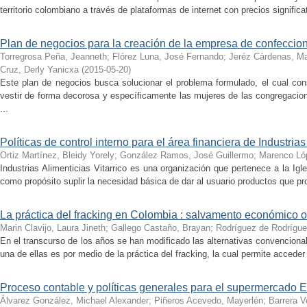
territorio colombiano a través de plataformas de internet con precios significa
Plan de negocios para la creación de la empresa de confecci
Torregrosa Peña, Jeanneth
;
Flórez Luna, José Fernando
;
Jeréz Cárdenas, M
Cruz, Derly Yanicxa
(
2015-05-20
)
Este plan de negocios busca solucionar el problema formulado, el cual con
vestir de forma decorosa y específicamente las mujeres de las congregacion
...
Políticas de control interno para el área financiera de Industrias
Ortiz Martínez, Bleidy Yorely
;
González Ramos, José Guillermo
;
Marenco Lóp
Industrias Alimenticias Vitarrico es una organización que pertenece a la Igl
como propósito suplir la necesidad básica de dar al usuario productos que pr
La práctica del fracking en Colombia : salvamento económico
Marin Clavijo, Laura Jineth
;
Gallego Castaño, Brayan
;
Rodríguez de Rodríguez
En el transcurso de los años se han modificado las alternativas convencional
una de ellas es por medio de la práctica del fracking, la cual permite acceder 
Proceso contable y políticas generales para el supermercado 
Álvarez González, Michael Alexander
;
Piñeros Acevedo, Mayerlén
;
Barrera V