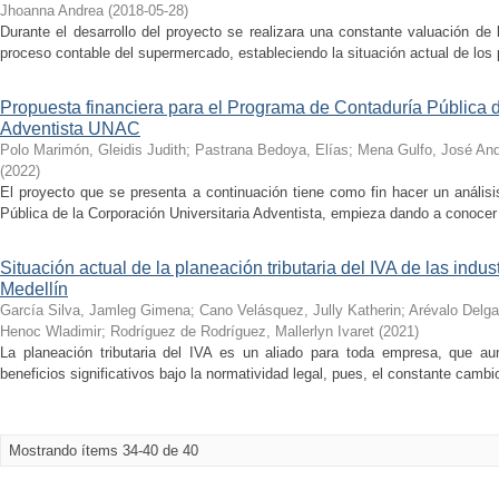
Jhoanna Andrea
(
2018-05-28
)
Durante el desarrollo del proyecto se realizara una constante valuación de 
proceso contable del supermercado, estableciendo la situación actual de los
Propuesta financiera para el Programa de Contaduría Pública d
Adventista UNAC
Polo Marimón, Gleidis Judith
;
Pastrana Bedoya, Elías
;
Mena Gulfo, José An
(
2022
)
El proyecto que se presenta a continuación tiene como fin hacer un análisi
Pública de la Corporación Universitaria Adventista, empieza dando a conocer 
Situación actual de la planeación tributaria del IVA de las indus
Medellín
García Silva, Jamleg Gimena
;
Cano Velásquez, Jully Katherin
;
Arévalo Delga
Henoc Wladimir
;
Rodríguez de Rodríguez, Mallerlyn Ivaret
(
2021
)
La planeación tributaria del IVA es un aliado para toda empresa, que aun
beneficios significativos bajo la normatividad legal, pues, el constante cambio
Mostrando ítems 34-40 de 40