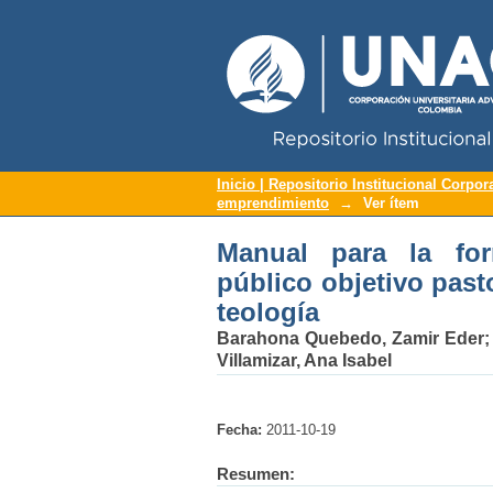
Repositorio Institucional UNAC
Manual para la form
Inicio | Repositorio Institucional Corpor
emprendimiento
→
Ver ítem
estudiantes de Licenc
Manual para la fo
público objetivo past
teología
Barahona Quebedo, Zamir Eder
Villamizar, Ana Isabel
Fecha:
2011-10-19
Resumen: