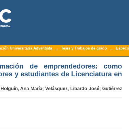
ación de emprendedores: como público
ación Universitaria Adventista
→
Tesis y Trabajos de grado
→
Especia
iatura en teología
rmación de emprendedores: como
ores y estudiantes de Licenciatura en
;
Holguín, Ana María
;
Velásquez, Libardo José
;
Gutiérrez