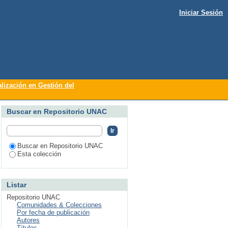
Iniciar Sesión
 objetivo pastores y
lización en Gestión del
Buscar en Repositorio UNAC
Buscar en Repositorio UNAC
Esta colección
Listar
Repositorio UNAC
Comunidades & Colecciones
Por fecha de publicación
Autores
Títulos