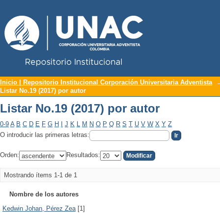
Repositorio Institucional UNAC
Listar No.19 (2017) por autor
Inicio | Repositorio Institucional Corporación Universitaria Adventista
Listar No.19 (2017) por autor
Listar No.19 (2017) por autor
0-9
A
B
C
D
E
F
G
H
I
J
K
L
M
N
O
P
Q
R
S
T
U
V
W
X
Y
Z
O introducir las primeras letras:
Orden:
Resultados:
Mostrando ítems 1-1 de 1
Nombre de los autores
Kedwin Johan, Pérez Zea
[1]