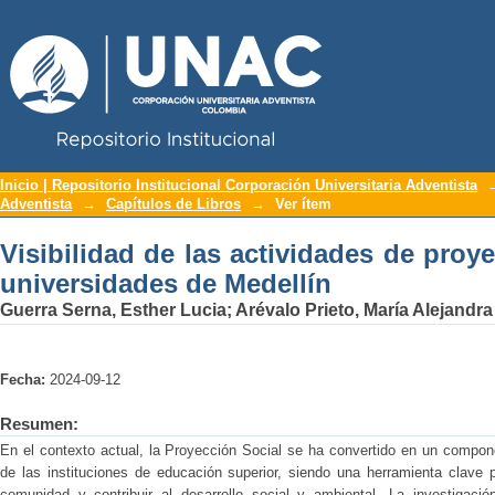
Repositorio Institucional UNAC
Visibilidad de las actividades de p
Inicio | Repositorio Institucional Corporación Universitaria Adventista
Adventista
→
Capítulos de Libros
→
Ver ítem
Medellín
Visibilidad de las actividades de proy
universidades de Medellín
Guerra Serna, Esther Lucia
;
Arévalo Prieto, María Alejandra
Fecha:
2024-09-12
Resumen:
En el contexto actual, la Proyección Social se ha convertido en un compon
de las instituciones de educación superior, siendo una herramienta clave 
comunidad y contribuir al desarrollo social y ambiental. La investigaci