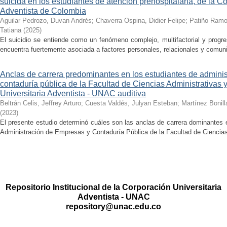
suicida en los estudiantes de atención prehospitalaria, de la C
Adventista de Colombia
Aguilar Pedrozo, Duvan Andrés
;
Chaverra Ospina, Didier Felipe
;
Patiño Ramo
Tatiana
(
2025
)
El suicidio se entiende como un fenómeno complejo, multifactorial y progre
encuentra fuertemente asociada a factores personales, relacionales y comunit
Anclas de carrera predominantes en los estudiantes de admini
contaduría pública de la Facultad de Ciencias Administrativas 
Universitaria Adventista - UNAC auditiva
Beltrán Celis, Jeffrey Arturo
;
Cuesta Valdés, Julyan Esteban
;
Martínez Bonill
(
2023
)
El presente estudio determinó cuáles son las anclas de carrera dominantes 
Administración de Empresas y Contaduría Pública de la Facultad de Ciencias 
Repositorio Institucional de la Corporación Universitaria
Adventista - UNAC
repository@unac.edu.co