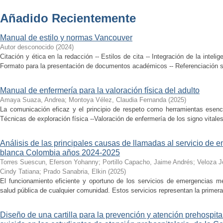
Añadido Recientemente
Manual de estilo y normas Vancouver
Autor desconocido
(
2024
)
Citación y ética en la redacción -- Estilos de cita -- Integración de la inteligen
Formato para la presentación de documentos académicos -- Referenciación seg
Manual de enfermería para la valoración física del adulto
Amaya Suaza, Andrea
;
Montoya Vélez, Claudia Fernanda
(
2025
)
La comunicación eficaz y el principio de respeto como herramientas esenci
Técnicas de exploración física --Valoración de enfermería de los signo vitales
Análisis de las principales causas de llamadas al servicio de
blanca Colombia años 2024-2025
Torres Suescun, Eferson Yohanny
;
Portillo Capacho, Jaime Andrés
;
Veloza J
Cindy Tatiana
;
Prado Sanabria, Elkin
(
2025
)
El funcionamiento eficiente y oportuno de los servicios de emergencias mé
salud pública de cualquier comunidad. Estos servicios representan la primera 
Diseño de una cartilla para la prevención y atención prehospital