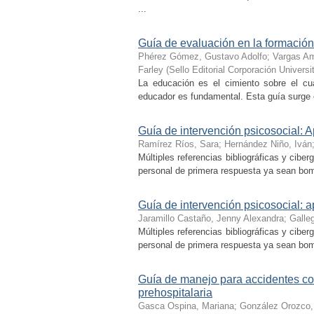
...
Guía de evaluación en la formación
Phérez Gómez, Gustavo Adolfo
;
Vargas Am
Farley
(
Sello Editorial Corporación Universi
La educación es el cimiento sobre el cua
educador es fundamental. Esta guía surge co
Guía de intervención psicosocial: Ap
Ramírez Ríos, Sara
;
Hernández Niño, Iván
Múltiples referencias bibliográficas y cibe
personal de primera respuesta ya sean bombe
Guía de intervención psicosocial: a
Jaramillo Castaño, Jenny Alexandra
;
Galle
Múltiples referencias bibliográficas y cibe
personal de primera respuesta ya sean bombe
Guía de manejo para accidentes con
prehospitalaria
Gasca Ospina, Mariana
;
González Orozco,