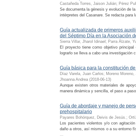
Castañeda Torres, Jaison Julián
;
Pérez Pul
Se documenta la génesis y evolución de la 
intérpretes del Casanare. Se redacta para la
Guía actualizada de primeros auxili
del Séptimo Día en la Asociación 
Sierra Villar, Jharol Idinael
;
Parra Álzate, Y
El proyecto tiene como objetivo principal 
lograrlo se lleva a cabo una investigación cu
Guía básica para la constitución de
Díaz Varela, Juan Carlos
;
Moreno Moreno, 
Jhoanna Andrea
(
2018-06-13
)
Aunque existen otros materiales de apoyo
manera dinámica y sencilla, el paso a paso a
Guía de abordaje y manejo de perso
prehospitalario
Payares Bohórquez, Deivis de Jesús.
;
Ortí
Los pacientes violentos y/o con agitació
daño a otros, así mismos o a su entorno fí
...