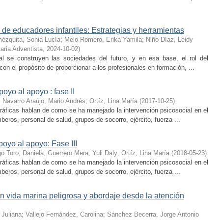
 de educadores infantiles: Estrategias y herramientas
ézquita, Sonia Lucía
;
Melo Romero, Erika Yamila
;
Niño Díaz, Leidy
taria Adventista
,
2024-10-02
)
l se construyen las sociedades del futuro, y en esa base, el rol del
n el propósito de proporcionar a los profesionales en formación, ...
oyo al apoyo : fase II
;
Navarro Araújo, Mario Andrés
;
Ortíz, Lina María
(
2017-10-25
)
rgráficas hablan de como se ha manejado la intervención psicosocial en el
ros, personal de salud, grupos de socorro, ejército, fuerza ...
poyo al apoyo: Fase III
go Toro, Daniela
;
Guerrero Mera, Yuli Daly
;
Ortíz, Lina María
(
2018-05-23
)
rgráficas hablan de como se ha manejado la intervención psicosocial en el
ros, personal de salud, grupos de socorro, ejército, fuerza ...
 vida marina peligrosa y abordaje desde la atención
 Juliana
;
Vallejo Fernández, Carolina
;
Sánchez Becerra, Jorge Antonio