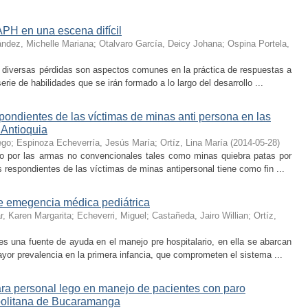
APH en una escena difícil
dez, Michelle Mariana
;
Otalvaro García, Deicy Johana
;
Ospina Portela,
s diversas pérdidas son aspectos comunes en la práctica de respuestas a
rie de habilidades que se irán formado a lo largo del desarrollo ...
pondientes de las víctimas de minas anti persona en las
 Antioquia
ego
;
Espinoza Echeverría, Jesús María
;
Ortíz, Lina María
(
2014-05-28
)
o por las armas no convencionales tales como minas quiebra patas por
s respondientes de las víctimas de minas antipersonal tiene como fin ...
de emegencia médica pediátrica
r, Karen Margarita
;
Echeverri, Miguel
;
Castañeda, Jairo Willian
;
Ortíz,
s una fuente de ayuda en el manejo pre hospitalario, en ella se abarcan
or prevalencia en la primera infancia, que comprometen el sistema ...
ara personal lego en manejo de pacientes con paro
opolitana de Bucaramanga