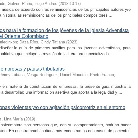
ido, Gelver
;
Riaño, Hugo Andrés
(
2012-10-17
)
música de acuerdo con las reminiscencias de los principales autores y/o
 historia las reminiscencias de los principales compositores ...
os para la formación de los jóvenes de la Iglesia Adventista
del Oriente Colombiano
urledinxon
;
Daza Ríos, Cindy Tatiana
(
2023
)
diseñar la guía de primeros auxilios para los jóvenes adventistas, para
alitativa que incluyo la revisión de la literatura especializada ...
 empresas y pautas tributarias
Jeimy Tatiana
;
Vesga Rodríguez, Daniel Mauricio
;
Prieto Franco,
 en materia de constitución de empresas, la presente guía muestra la
 desarrollar; una información asertiva que aporta a la legalidad y ...
nas violentas y/o con agitación psicomotriz en el entorno
z, Lina María
(
2019
)
n psicomotora son personas que, con su comportamiento, podrían hacer
sico. En nuestra práctica diaria nos encontramos con casos de pacientes