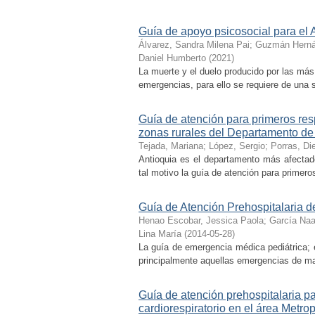
Guía de apoyo psicosocial para el 
Álvarez, Sandra Milena Pai
;
Guzmán Hernán
Daniel Humberto
(
2021
)
La muerte y el duelo producido por las má
emergencias, para ello se requiere de una se
Guía de atención para primeros res
zonas rurales del Departamento de
Tejada, Mariana
;
López, Sergio
;
Porras, Di
Antioquia es el departamento más afectad
tal motivo la guía de atención para primero
Guía de Atención Prehospitalaria 
Henao Escobar, Jessica Paola
;
García Naa
Lina María
(
2014-05-28
)
La guía de emergencia médica pediátrica; e
principalmente aquellas emergencias de may
Guía de atención prehospitalaria p
cardiorespiratorio en el área Metr