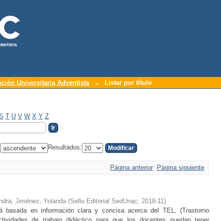
ación Universitaria Adventista
→
Listar por título
S
T
U
V
W
X
Y
Z
:
Resultados:
Página anterior
Página siguiente
ndra
;
Jiménez, Yolanda
(
Sello Editorial SedUnac
,
2018-11
)
 basada en información clara y concisa acerca del TEL, (Trastorno
tividades de trabajo didáctico para que los docentes puedan tener