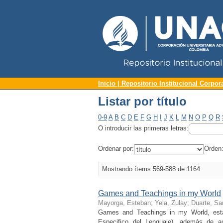
Repositorio Institucional UNAC
Listar por título
Inicio | Repositorio Institucional Corpor
Listar por título
0-9
A
B
C
D
E
F
G
H
I
J
K
L
M
N
O
P
Q
R
O introducir las primeras letras:
Ordenar por:
Orden
Mostrando ítems 569-588 de 1164
Games and Teachings in my World
Mayorga, Esteban
;
Yela, Zulay
;
Duarte, Sa
Games and Teachings in my World, está
Especifico del Lenguaje), además de ac