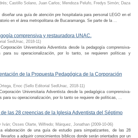
drés
;
Castillo Solano, Juan Carlos
;
Mendoza Pelufo, Fredys Simón
;
Daza
l diseñar una guía de atención pre hospitalaria para personal LEGO en el
atorio en el área metropolitana de Bucaramanga. Se parte de la ...
dagogía comprensiva y restauradora UNAC.
orial SedUnac
,
2018-11
)
Corporación Universitaria Adventista desde la pedagogía comprensiva-
s para su operacionalización, por lo tanto, se requieren políticas y
mentación de la Propuesta Pedagógica de la Corporación
 Ortega, Enoc
(
Sello Editorial SedUnac
,
2018-11
)
orporación Universitaria Adventista desde la pedagógica comprensiva-
para su operacionalización, por lo tanto se requiere de políticas, ...
de las 28 creencias de la Iglesia Adventista del Séptimo
y Iván
;
Osses Olarte, Wilfredo
;
Márquez, Jonathan
(
2009-10-06
)
a elaboración de una guía de estudio para simpatizantes, de las 28
llevarlos a adquirir conocimientos bíblicos donde serán orientados por un