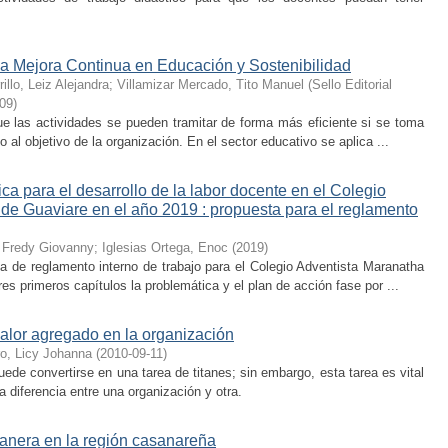
a Mejora Continua en Educación y Sostenibilidad
rillo, Leiz Alejandra
;
Villamizar Mercado, Tito Manuel
(
Sello Editorial
09
)
e las actividades se pueden tramitar de forma más eficiente si se toma
al objetivo de la organización. En el sector educativo se aplica ...
ica para el desarrollo de la labor docente en el Colegio
de Guaviare en el año 2019 : propuesta para el reglamento
 Fredy Giovanny
;
Iglesias Ortega, Enoc
(
2019
)
 de reglamento interno de trabajo para el Colegio Adventista Maranatha
s primeros capítulos la problemática y el plan de acción fase por ...
alor agregado en la organización
o, Licy Johanna
(
2010-09-11
)
ede convertirse en una tarea de titanes; sin embargo, esta tarea es vital
a diferencia entre una organización y otra.
lanera en la región casanareña