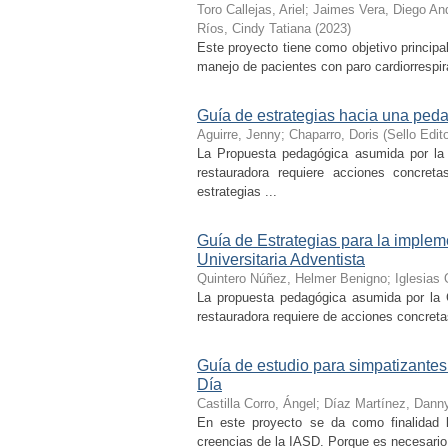
Toro Callejas, Ariel
;
Jaimes Vera, Diego An
Ríos, Cindy Tatiana
(
2023
)
Este proyecto tiene como objetivo principa
manejo de pacientes con paro cardiorrespir
Guía de estrategias hacia una pe
Aguirre, Jenny
;
Chaparro, Doris
(
Sello Edit
La Propuesta pedagógica asumida por la 
restauradora requiere acciones concreta
estrategias ...
Guía de Estrategias para la imple
Universitaria Adventista
Quintero Núñez, Helmer Benigno
;
Iglesias
La propuesta pedagógica asumida por la C
restauradora requiere de acciones concretas 
Guía de estudio para simpatizantes 
Día
Castilla Corro, Ángel
;
Díaz Martínez, Dann
En este proyecto se da como finalidad l
creencias de la IASD. Porque es necesario 