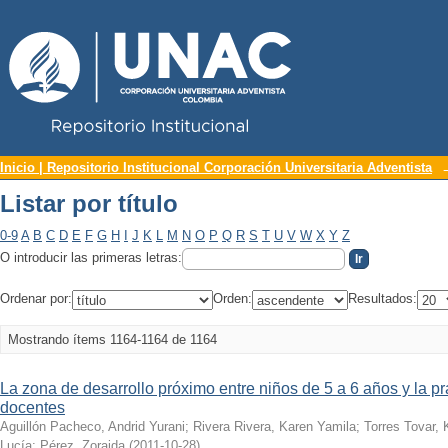
Repositorio Institucional UNAC
Listar por título
Inicio | Repositorio Institucional Corporación Universitaria Adventista
Listar por título
0-9
A
B
C
D
E
F
G
H
I
J
K
L
M
N
O
P
Q
R
S
T
U
V
W
X
Y
Z
O introducir las primeras letras:
Ordenar por:
Orden:
Resultados:
Mostrando ítems 1164-1164 de 1164
La zona de desarrollo próximo entre niños de 5 a 6 años y la p
docentes
Aguillón Pacheco, Andrid Yurani
;
Rivera Rivera, Karen Yamila
;
Torres Tovar, 
Lucía
;
Pérez, Zoraida
(
2011-10-28
)