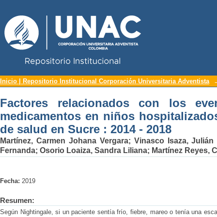
Repositorio Institucional UNAC
Factores relacionados con los eve
Inicio | Repositorio Institucional Corporación Universitaria Adventista
hospitalizados en una institución de sa
Factores relacionados con los eve
medicamentos en niños hospitalizados
de salud en Sucre : 2014 - 2018
Martínez, Carmen Johana Vergara
;
Vinasco Isaza, Julián
Fernanda
;
Osorio Loaiza, Sandra Liliana
;
Martínez Reyes, 
Fecha:
2019
Resumen:
Según Nightingale, si un paciente sentía frío, fiebre, mareo o tenía una esc