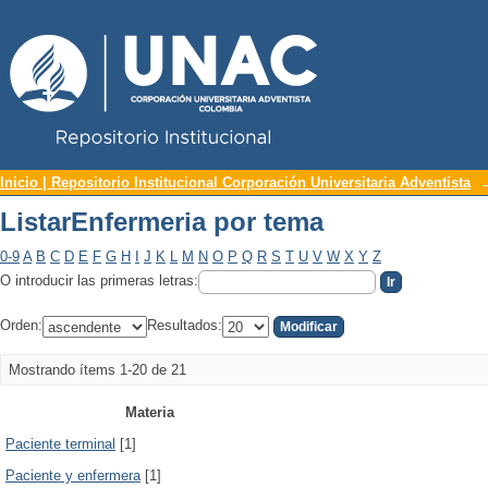
Repositorio Institucional UNAC
ListarEnfermeria por tema
Inicio | Repositorio Institucional Corporación Universitaria Adventista
ListarEnfermeria por tema
0-9
A
B
C
D
E
F
G
H
I
J
K
L
M
N
O
P
Q
R
S
T
U
V
W
X
Y
Z
O introducir las primeras letras:
Orden:
Resultados:
Mostrando ítems 1-20 de 21
Materia
Paciente terminal
[1]
Paciente y enfermera
[1]