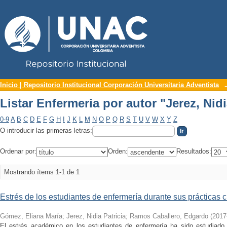
Repositorio Institucional UNAC
Listar Enfermeria por autor "Jerez, Nidi
Inicio | Repositorio Institucional Corporación Universitaria Adventista
Listar Enfermeria por autor "Jerez, Nidi
0-9
A
B
C
D
E
F
G
H
I
J
K
L
M
N
O
P
Q
R
S
T
U
V
W
X
Y
Z
O introducir las primeras letras:
Ordenar por:
Orden:
Resultados:
Mostrando ítems 1-1 de 1
Estrés de los estudiantes de enfermería durante sus prácticas cl
Gómez, Eliana María
;
Jerez, Nidia Patricia
;
Ramos Caballero, Edgardo
(
2017
El estrés académico en los estudiantes de enfermería ha sido estudiado 