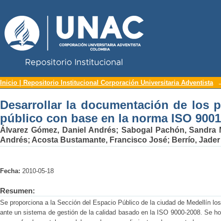
Repositorio Institucional UNAC
Desarrollar la documentación de los 
Inicio | Repositorio Institucional Corporación Universitaria Adventista
norma ISO 9001 versión 2008
Desarrollar la documentación de los 
público con base en la norma ISO 9001
Álvarez Gómez, Daniel Andrés
;
Sabogal Pachón, Sandra 
Andrés
;
Acosta Bustamante, Francisco José
;
Berrío, Jade
Fecha:
2010-05-18
Resumen:
Se proporciona a la Sección del Espacio Público de la ciudad de Medellín l
ante un sistema de gestión de la calidad basado en la ISO 9000-2008. Se ho