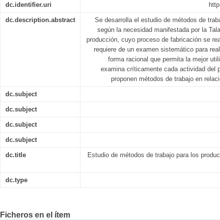
dc.identifier.uri
http
dc.description.abstract
Se desarrolla el estudio de métodos de traba
según la necesidad manifestada por la Tal
producción, cuyo proceso de fabricación se re
requiere de un examen sistemático para real
forma racional que permita la mejor uti
examina críticamente cada actividad del 
proponen métodos de trabajo en relació
dc.subject
dc.subject
dc.subject
dc.subject
dc.title
Estudio de métodos de trabajo para los producto
dc.type
Ficheros en el ítem