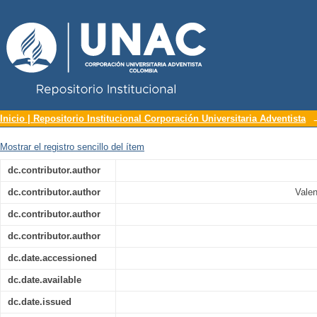
Repositorio Institucional UNAC
Estudio de métodos de trabajo para los
Inicio | Repositorio Institucional Corporación Universitaria Adventista
Mostrar el registro sencillo del ítem
dc.contributor.author
dc.contributor.author
Valen
dc.contributor.author
dc.contributor.author
dc.date.accessioned
dc.date.available
dc.date.issued