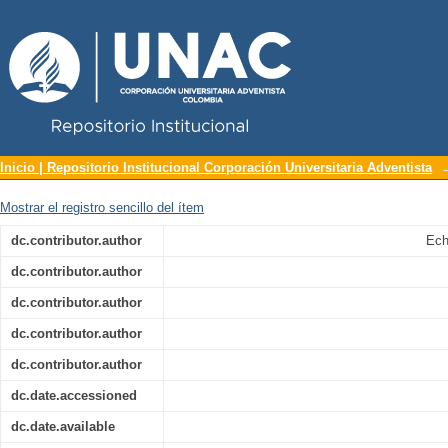
Repositorio Institucional UNAC
Idea de plan de negocio para la creac
Inicio | Repositorio Institucional Corporación Universitaria Adventista
los frutos secos
Mostrar el registro sencillo del ítem
dc.contributor.author
Ech
dc.contributor.author
dc.contributor.author
dc.contributor.author
dc.contributor.author
dc.date.accessioned
dc.date.available