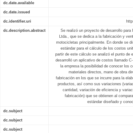
dc.date.available
dc.date.issued
dc.identifier.uri
http
dc.description.abstract
Se realizó un proyecto de desarrollo par
Ltda., que se dedica a la fabricación y v
motocicletas principalmente. En donde se d
estándar para el cálculo de los costos uni
partir de este cálculo se analizó el punto de 
desarrolló un aplicativo de costos llamado C-
la empresa la posibilidad de conocer los c
materiales directos, mano de obra dir
fabricación en los que se incurre para la ela
productos, así como sus variaciones (variac
cantidad, variación de eficiencia y varia
fabricación) que se obtienen al comparar
estándar diseñado y conoci
dc.subject
dc.subject
dc.subject