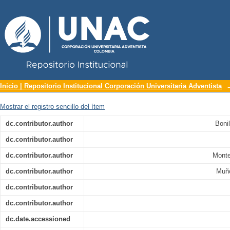
Repositorio Institucional UNAC
Diseño del sistema de costos estándar
Inicio | Repositorio Institucional Corporación Universitaria Adventista
Mostrar el registro sencillo del ítem
dc.contributor.author
Boni
dc.contributor.author
dc.contributor.author
Monte
dc.contributor.author
Muño
dc.contributor.author
dc.contributor.author
dc.date.accessioned