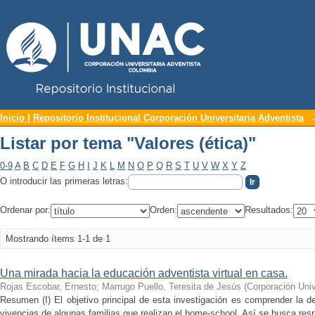
Repositorio Institucional UNAC
Listar por tema "Valores (ética)"
Inicio | Repositorio Institucional Corporación Universitaria Adventista
Listar por tema "Valores (ética)"
0-9
A
B
C
D
E
F
G
H
I
J
K
L
M
N
O
P
Q
R
S
T
U
V
W
X
Y
Z
O introducir las primeras letras:
Ordenar por:
Orden:
Resultados:
Mostrando ítems 1-1 de 1
Una mirada hacia la educación adventista virtual en casa.
Rojas Escobar, Ernesto
;
Marrugo Puello, Teresita de Jesús
(
Corporación Univ
Resumen (I) El objetivo principal de esta investigación es comprender la de
vivencias de algunas familias que realizan el home-school. Así se busca resp