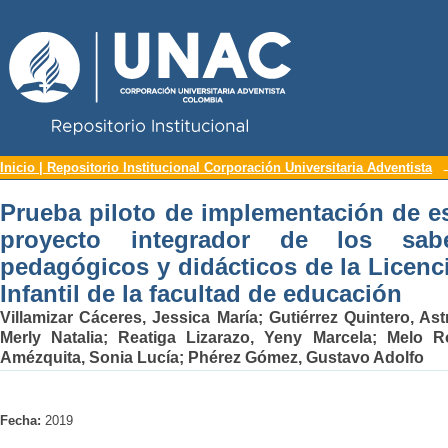
Repositorio Institucional UNAC
Prueba piloto de implementación de est
Inicio | Repositorio Institucional Corporación Universitaria Adventista
los saberes disciplinares, pedagóg
Prueba piloto de implementación de est
Educación Infantil de la facultad de e
proyecto integrador de los saber
pedagógicos y didácticos de la Licenc
Infantil de la facultad de educación
Villamizar Cáceres, Jessica María
;
Gutiérrez Quintero, Ast
Merly Natalia
;
Reatiga Lizarazo, Yeny Marcela
;
Melo R
Amézquita, Sonia Lucía
;
Phérez Gómez, Gustavo Adolfo
Fecha:
2019