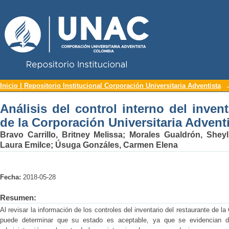
Repositorio Institucional UNAC
Análisis del control interno del inv
Inicio | Repositorio Institucional Corporación Universitaria Adventista
Universitaria Adventista
Análisis del control interno del invent
de la Corporación Universitaria Advent
Bravo Carrillo, Britney Melissa
;
Morales Gualdrón, Sheyl
Laura Emilce
;
Úsuga Gonzáles, Carmen Elena
Fecha:
2018-05-28
Resumen:
Al revisar la información de los controles del inventario del restaurante de l
puede determinar que su estado es aceptable, ya que se evidencian deb