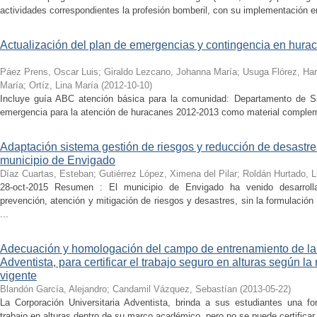
actividades correspondientes la profesión bomberil, con su implementación e
Actualización del plan de emergencias y contingencia en hurac
Páez Prens, Oscar Luis
;
Giraldo Lezcano, Johanna María
;
Usuga Flórez, Har
María
;
Ortíz, Lina María
(
2012-10-10
)
Incluye guía ABC atención básica para la comunidad: Departamento de Sa
emergencia para la atención de huracanes 2012-2013 como material complem
Adaptación sistema gestión de riesgos y reducción de desastre
municipio de Envigado
Díaz Cuartas, Esteban
;
Gutiérrez López, Ximena del Pilar
;
Roldán Hurtado, 
28-oct-2015 Resumen : El municipio de Envigado ha venido desarroll
prevención, atención y mitigación de riesgos y desastres, sin la formulación
...
Adecuación y homologación del campo de entrenamiento de la 
Adventista, para certificar el trabajo seguro en alturas según 
vigente
Blandón García, Alejandro
;
Candamil Vázquez, Sebastían
(
2013-05-22
)
La Corporación Universitaria Adventista, brinda a sus estudiantes una fo
trabajo en alturas dentro de su marco académico, pero no se puede certificar 