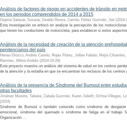
Análisis de factores de riesgo en accidentes de tránsito en mot
en los periodos comprendidos de 2014 a 2015
Ospina Salazar, Susana
;
Giraldo Rivera, Camila
;
Flórez Guzmán, Jair
(
2016-
Esta investigación se enfocó en analizar la percepción de los motociclista
que tienen los conductores de motocicleta, para establecer si estos aspectos 
Análisis de la necesidad de creación de la atención prehospital
penitenciarios del país
Henao Orozco, Andrés Camilo
;
Rojas Flórez, Jolber Fabián
;
Mejía Cifuentes,
Ramírez, Milton Andrés
(
2014-10-29
)
Este proyecto muestra un análisis del sistema de salud en los centros penit
de la atención y la estadía en que se encuentran los reclusos de los centros p
Análisis de la presencia de Síndrome del Burnout entre estudian
otras facultades
Jiménez Munera, Tatiana
;
Zabala Guzmán, Karen Julieth
;
Ochoa Villegas, L
(
2024
)
Síndrome de Burnout o también conocido como síndrome de desgaste p
emocional, síndrome del quemado o síndrome de fatiga en el trabajo fu
Organización ...