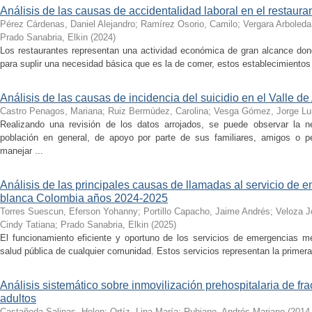
Análisis de las causas de accidentalidad laboral en el restaura
Pérez Cárdenas, Daniel Alejandro
;
Ramírez Osorio, Camilo
;
Vergara Arboleda
Prado Sanabria, Elkin
(
2024
)
Los restaurantes representan una actividad económica de gran alcance don
para suplir una necesidad básica que es la de comer, estos establecimientos 
Análisis de las causas de incidencia del suicidio en el Valle de
Castro Penagos, Mariana
;
Ruiz Bermúdez, Carolina
;
Vesga Gómez, Jorge Lu
Realizando una revisión de los datos arrojados, se puede observar la n
población en general, de apoyo por parte de sus familiares, amigos o pe
manejar ...
Análisis de las principales causas de llamadas al servicio de
blanca Colombia años 2024-2025
Torres Suescun, Eferson Yohanny
;
Portillo Capacho, Jaime Andrés
;
Veloza J
Cindy Tatiana
;
Prado Sanabria, Elkin
(
2025
)
El funcionamiento eficiente y oportuno de los servicios de emergencias mé
salud pública de cualquier comunidad. Estos servicios representan la primera 
Análisis sistemático sobre inmovilización prehospitalaria de fr
adultos
Castañeda Salinas, Helen
;
Ortíz, Lina María
;
Rubiano, Andrés Mariano
(
2014