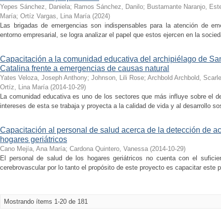
Yepes Sánchez, Daniela
;
Ramos Sánchez, Danilo
;
Bustamante Naranjo, Est
María
;
Ortíz Vargas, Lina María
(
2024
)
Las brigadas de emergencias son indispensables para la atención de em
entorno empresarial, se logra analizar el papel que estos ejercen en la socieda
Capacitación a la comunidad educativa del archipiélago de Sa
Catalina frente a emergencias de causas natural
Yates Veloza, Joseph Anthony
;
Johnson, Lili Rose
;
Archbold Archbold, Scarle
Ortíz, Lina María
(
2014-10-29
)
La comunidad educativa es uno de los sectores que más influye sobre el des
intereses de esta se trabaja y proyecta a la calidad de vida y al desarrollo sos
Capacitación al personal de salud acerca de la detección de a
hogares geriátricos
Cano Mejía, Ana María
;
Cardona Quintero, Vanessa
(
2014-10-29
)
El personal de salud de los hogares geriátricos no cuenta con el sufici
cerebrovascular por lo tanto el propósito de este proyecto es capacitar este p
Mostrando ítems 1-20 de 181