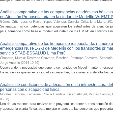
Análisis comparativo de las competencias académicas básicas 
en Atención Prehospitalaria en la ciudad de Medellín Vs EMT-
Gómez Ortiz, Jessika Paola
;
Yepes Valencia, Daniela
;
Ortíz, Lina María
(
201
Se analizan las competencias que adquieren los estudiantes de atención pre
país, tomando como base el modelo educativo de los EMT-P en Estados Unido
Análisis comparativo de los tiempos de respuesta de: número ú
emergencias Nuse 1-2-3 de Medellín con los transportes primario
servicio STAE-ESSALUD Lima Perú
Chaparro, Murcia
;
Restrepo Chaverra, Esteban
;
Restrepo Chaverra, Sebastiá
Jorge Antonio
(
2014-10-29
)
Observando la necesidad que tiene la comunidad de Medellín ante la respue
los incidentes que en esta ciudad se presentan, los cuales son de alta frecuen
Análisis de condiciones de adecuación en la infraestructura del
personas con discapacidad física
Morales Cardona, Katherine
;
Rueda Gamboa, Lizeth Abigail
;
Vargas Carrillo,
05-28
)
Una de las razones para realizar este proyecto, es poner a consideración de
y adecuar la planta física, para mejorar el aseso a las personas que presenta