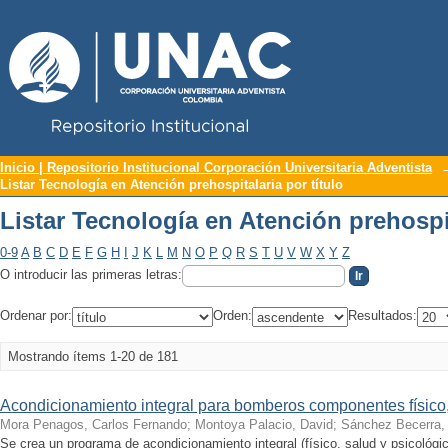
Repositorio Institucional UNAC
Listar Tecnología en Atención prehospit
Inicio | Repositorio Institucional Corporación Universitaria Adventista
Listar Tecnología en Atención prehospitalaria por título
Listar Tecnología en Atención prehospit
0-9
A
B
C
D
E
F
G
H
I
J
K
L
M
N
O
P
Q
R
S
T
U
V
W
X
Y
Z
O introducir las primeras letras:
Ordenar por:
Orden:
Resultados:
Mostrando ítems 1-20 de 181
Acondicionamiento integral para bomberos componentes físico,
Mora Penagos, Carlos Fernando
;
Montoya Palacio, David
;
Sánchez Becerra, 
Se crea un programa de acondicionamiento integral (físico, salud y psicológ