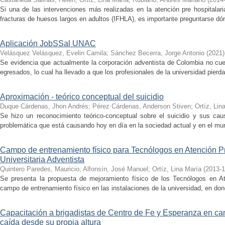
Si una de las intervenciones más realizadas en la atención pre hospitalar
fracturas de huesos largos en adultos (IFHLA), es importante preguntarse dón
Aplicación JobSSal UNAC
Velásquez Velásquez, Evelin Camila
;
Sánchez Becerra, Jorge Antonio
(
2021
)
Se evidencia que actualmente la corporación adventista de Colombia no cu
egresados, lo cual ha llevado a que los profesionales de la universidad pier
Aproximación - teórico conceptual del suicidio
Duque Cárdenas, Jhon Andrés
;
Pérez Cárdenas, Anderson Stiven
;
Ortíz, Lin
Se hizo un reconocimiento teórico-conceptual sobre el suicidio y sus cau
problemática que está causando hoy en día en la sociedad actual y en el mu
Campo de entrenamiento físico para Tecnólogos en Atención Pr
Universitaria Adventista
Quintero Paredes, Mauricio
;
Alfonsín, José Manuel
;
Ortíz, Lina María
(
2013-1
Se presenta la propuesta de mejoramiento físico de los Tecnólogos en At
campo de entrenamiento físico en las instalaciones de la universidad, en don
Capacitación a brigadistas de Centro de Fe y Esperanza en cami
caída desde su propia altura