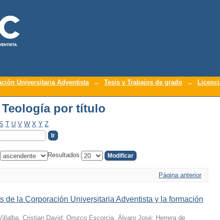
 Teología por título
ación Universitaria Adventista
→
Tesis y Trabajos de grado
→
Licenci
 Teología por título
S
T
U
V
W
X
Y
Z
:
Resultados:
Página anterior
 de la Corporación Universitaria Adventista y la formación
illalba, Cristian David
;
Orozco Escorcia, Álvaro José
;
Herrera de