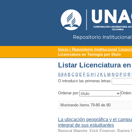
Repositorio Institucional UNAC
Listar Licenciatura en
Inicio | Repositorio Institucional Corpor
Licenciatura en Teología por título
Listar Licenciatura en
0-9
A
B
C
D
E
F
G
H
I
J
K
L
M
N
O
P
Q
R
O introducir las primeras letras:
Ordenar por:
Orden
Mostrando ítems 79-80 de 80
La ubicación geográfica y el campus
integral de sus estudiantes
Berrocal Maestre, Erick Emerson
;
Barrera V