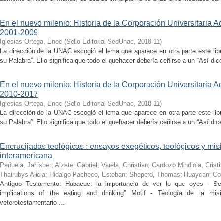
En el nuevo milenio: Historia de la Corporación Universitaria Ad
2001-2009
Iglesias Ortega, Enoc
(
Sello Editorial SedUnac
,
2018-11
)
La dirección de la UNAC escogió el lema que aparece en otra parte este lib
su Palabra”. Ello significa que todo el quehacer debería ceñirse a un “Así dic
En el nuevo milenio: Historia de la Corporación Universitaria Ad
2010-2017
Iglesias Ortega, Enoc
(
Sello Editorial SedUnac
,
2018-11
)
La dirección de la UNAC escogió el lema que aparece en otra parte este lib
su Palabra”. Ello significa que todo el quehacer debería ceñirse a un “Así dic
Encrucijadas teológicas : ensayos exegéticos, teológicos y mi
interamericana
Peñuela, Jahisber
;
Alzate, Gabriel
;
Varela, Christian
;
Cardozo Mindiola, Cristi
Thairubys Alicia
;
Hidalgo Pacheco, Esteban
;
Sheperd, Thomas
;
Huaycani Cot
Antiguo Testamento: Habacuc: la importancia de ver lo que oyes - Se
implications of the eating and drinking” Motif - Teología de la mis
veterotestamentario ...