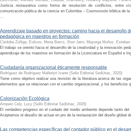
Justicia restaurativa como forma de resolución de conflictos, entre v
comunicación pública de la ciencia en Colombia -- Cosmovisión bíblica de la b
...
Aprendizaje basado en proyectos: camino hacia el desarrollo de
pedagógica en maestros en formación
Córdoba Zúñiga, Eulices
;
Mena Barco, Jhon Jairo
;
Mayorga Muñoz, Esteban
El trabajo se orientó hacia el desarrollo de la creatividad y la innovación 
aprendizaje de los maestros en formación de la Licenciatura en Español e Ing
Ciudadanía organizacional éticamente responsable
Rodríguez de Rodríguez Mallerlyn Ivaret
(
Sello Editorial SedUnac
,
2020
)
Tiene como objetivo realizar una revisión de la literatura acerca de las org
elementos que se relacionan con el cambio organizacional, y los beneficios q
Colonización Ecológica
Amparo Cely, Lucy
(
Sello Editorial SedUnac
,
2020
)
El verdadero progreso en el cuidado del medio ambiente depende tanto del e
Aceptamos el desafío de actuar en pro de la restauración del diseño global de
Las competencias específicas del contador público en el desarr