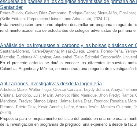
escuelas de padres en los colegios adventistas de primaria de
Santander
Pérez-Pulido, Gelver
;
Díaz-Zambrano, Enrique-Carlos
;
Sierra-Niño, Flor-Inés
(
Sello Editorial Corporación Universitaria Adventista
,
2024-12
)
Esta investigación tuvo como objetivo desarrollar un programa integral de 
rendimiento académico de estudiantes de colegios adventistas de primaria en
Análisis de los impuestos al carbono y las bolsas plásticas en
Santana-Moreno, Karen-Dayanna
;
Misas-Zuleta, Lorena
;
Forero-Peña, Yenny
Marcela
;
Gutiérrez-Villamizar, Ana-Isabel
(
Sello Editorial Corporación Universi
En el presente artículo se dará a conocer los diferentes impuestos ambi
Colombia, Argentina y México, se encontrara una pregunta de investigación la c
Aplicaciones Investigativas desde la Ingeniería
Arboleda Mazo, Walter Hugo
;
Orozco Carvajal, Leydy Johana
;
Anaya Hernán
Cristina
;
Londoño, Luis
;
Marín, Antonio
;
Niño Manrique, Jhon Fredy
;
Ramos Ca
Mendoza, Fredys
;
Blanco López, Jaime
;
Leiva Diaz, Rodrigo
;
Resabala Morei
Ricardo
;
Prieto Cruz, Kevin Andrés
;
Laflor, Arturo Jesús
;
Morales Guzmán, J
(
2023
)
Propuesta para el mejoramiento del ciclo del pedido en una empresa alimentic
de la investigación en programas de pregrado: una experiencia desde la faculta