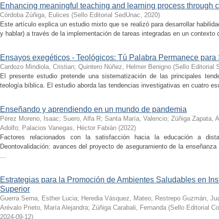
Enhancing meaningful teaching and learning process through 
Córdoba Zúñiga, Eulices
(
Sello Editorial SedUnac
,
2020
)
Este artículo explica un estudio mixto que se realizó para desarrollar habilidad
y hablar) a través de la implementación de tareas integradas en un contexto 
Ensayos exegéticos - Teológicos: Tú Palabra Permanece para
Cardozo Mindiola, Cristian; Quintero Núñez, Helmer Benigno
(
Sello Editorial
El presente estudio pretende una sistematización de las principales tende
teología bíblica. El estudio aborda las tendencias investigativas en cuatro esce
Enseñando y aprendiendo en un mundo de pandemia
Pérez Moreno, Isaac
;
Suero, Alfa R
;
Santa María, Valencio
;
Zúñiga Zapata, A
Adolfo
;
Palacios Vanegas, Héctor Fabián
(
2022
)
Factores relacionados con la satisfacción hacia la educación a dista
Deontovalidación: avances del proyecto de aseguramiento de la enseñanza int
...
Estrategias para la Promoción de Ambientes Saludables en Ins
Superior
Guerra Serna, Esther Lucia
;
Heredia Vásquez, Mateo
;
Restrepo Guzmán, Ju
Arévalo Prieto, María Alejandra
;
Zúñiga Carabali, Fernanda
(
Sello Editorial C
2024-09-12
)