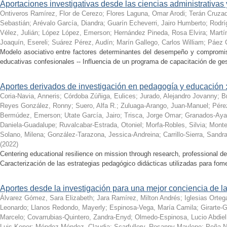
Aportaciones investigativas desde las ciencias administrativas 
Ontiveros Ramírez, Flor de Cerezo
;
Flores Laguna, Omar Arodi
;
Terán Cruzad
Sebastián
;
Arévalo García, Diandra
;
Guarín Echeverri, Jairo Humberto
;
Rodrí
Vélez, Julián
;
López López, Emerson
;
Hernández Pineda, Rosa Elvira
;
Martí
Joaquín, Esereli
;
Suárez Pérez, Audín
;
Marín Gallego, Carlos William
;
Páez C
Modelo asociativo entre factores determinantes del desempeño y compromiso
educativas confesionales -- Influencia de un programa de capacitación de gesti
Aportes derivados de investigación en pedagogía y educación :
Coria-Navia, Anneris
;
Córdoba Zúñiga, Eulices
;
Jurado, Alejandro Jovanny
;
B
Reyes González, Ronny
;
Suero, Alfa R.
;
Zuluaga-Arango, Juan-Manuel
;
Pére
Bermúdez, Emerson
;
Utate García, Jairo
;
Trisca, Jorge Omar
;
Granados-Ayal
Daniela-Guadalupe
;
Ruvalcabar-Estrada, Otoniel
;
Morfa-Robles, Silvia
;
Monte
Solano, Milena
;
González-Tarazona, Jessica-Andreina
;
Carrillo-Sierra, Sandr
(
2022
)
Centering educational resilience on mission through research, professional d
Caracterización de las estrategias pedagógico didácticas utilizadas para fomen
Aportes desde la investigación para una mejor conciencia de 
Álvarez Gómez, Sara Elizabeth
;
Jara Ramírez, Milton Andrés
;
Iglesias Orteg
Leonardo
;
Llanos Redondo, Mayerly
;
Espinosa-Vega, María Camila
;
Girarte-G
Marcelo
;
Covarrubias-Quintero, Zandra-Enyd
;
Olmedo-Espinosa, Lucio Abdiel
Luis-Kener
;
Méndez Méndez, Claudia
;
Scarfullery, Rosanny Maylene
;
Peña-N