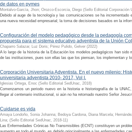
de datos en pymes
Montalvo-García, Jhon
;
Orozco-Escorcia, Diego
(
Sello Editorial Corporación 
Debido al auge de la tecnología y las comunicaciones se ha incrementado 
una nueva necesidad empresarial; la toma de decisiones basados en la inform
Configuración del modelo pedagógico desde la pedagogía com
propuesta para el sistema educativo adventista de la Unión Co
Chaparro Salazar, Luz Doris
;
Pérez Pulido, Gelver
(
2022
)
A lo largo de la historia de la Educación los modelos pedagógicos han sido m
de las instituciones, pues son ellas las que los piensan, los implementan y lo
Corporación Universitaria Adventista. En el nuevo milenio: Hist
universitaria adventista 2010- 2017, Vol I.
Iglesias Ortega, Enoc
(
Sello Editorial SedUnac
,
2018
)
Comenzamos un periodo nuevo en la historia e historiografía de la UNAC,
llegar al centenario institucional, si aún no ha retornado nuestro Señor Jesucr
Cuidarse es vida
Amaya Londoño, Sonia Johanna; Bedoya Cardona, Diana Marcela; Hernández, 
Lina;
(
Sello Editorial SedUnac
,
2018-11
)
Las Enfermedades Crónicas No Transmisibles (ECNT) constituyen un problema
aumento en todo el mundo, es debido principalmente a las enfermedades cardi