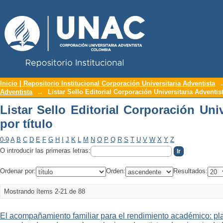
Repositorio Institucional UNAC
Listar Sello Editorial Corporación Unive
Inicio | Repositorio Institucional Corporación Universitaria Adventista
Adventista
→
Listar Sello Editorial Corporación Universitaria Adventist
Listar Sello Editorial Corporación Univ
por título
0-9
A
B
C
D
E
F
G
H
I
J
K
L
M
N
O
P
Q
R
S
T
U
V
W
X
Y
Z
O introducir las primeras letras:
Ordenar por:
Orden:
Resultados:
Mostrando ítems 2-21 de 88
El acompañamiento familiar para el rendimiento académico: pla