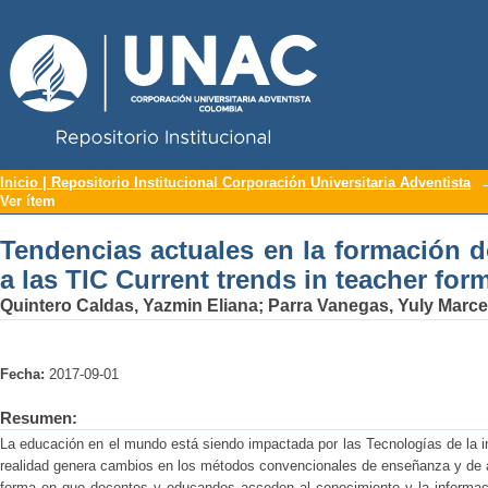
Repositorio Institucional UNAC
Tendencias actuales en la formación do
Inicio | Repositorio Institucional Corporación Universitaria Adventista
Ver ítem
in teacher formation related to ICT
Tendencias actuales en la formación d
a las TIC Current trends in teacher form
Quintero Caldas, Yazmin Eliana
;
Parra Vanegas, Yuly Marce
Fecha:
2017-09-01
Resumen:
La educación en el mundo está siendo impactada por las Tecnologías de la 
realidad genera cambios en los métodos convencionales de enseñanza y de ap
forma en que docentes y educandos acceden al conocimiento y la informació