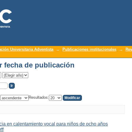
or fecha de publicación
ación Universitaria Adventista
→
Publicaciones institucionales
→
Rev
or fecha de publicación
:
Resultados:
ncia en calentamiento vocal para niños de ocho años
ff