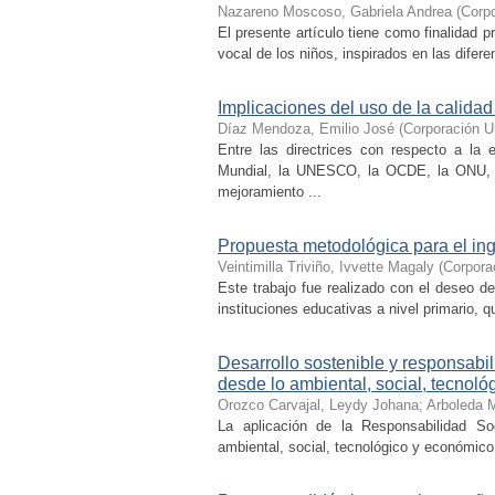
Nazareno Moscoso, Gabriela Andrea
(
Corpo
El presente artículo tiene como finalidad p
vocal de los niños, inspirados en las difer
Implicaciones del uso de la calidad
Díaz Mendoza, Emilio José
(
Corporación Un
Entre las directrices con respecto a la
Mundial, la UNESCO, la OCDE, la ONU, la
mejoramiento ...
Propuesta metodológica para el ing
Veintimilla Triviño, Ivvette Magaly
(
Corporac
Este trabajo fue realizado con el deseo d
instituciones educativas a nivel primario, q
Desarrollo sostenible y responsabi
desde lo ambiental, social, tecnol
Orozco Carvajal, Leydy Johana
;
Arboleda 
La aplicación de la Responsabilidad Soc
ambiental, social, tecnológico y económico.