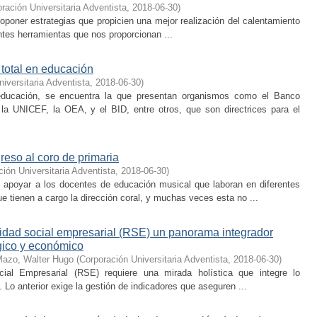
ración Universitaria Adventista
,
2018-06-30
)
roponer estrategias que propicien una mejor realización del calentamiento
entes herramientas que nos proporcionan ...
 total en educación
iversitaria Adventista
,
2018-06-30
)
 educación, se encuentra la que presentan organismos como el Banco
 UNICEF, la OEA, y el BID, entre otros, que son directrices para el
reso al coro de primaria
ión Universitaria Adventista
,
2018-06-30
)
e apoyar a los docentes de educación musical que laboran en diferentes
ue tienen a cargo la dirección coral, y muchas veces esta no ...
lidad social empresarial (RSE) un panorama integrador
ógico y económico
Mazo, Walter Hugo
(
Corporación Universitaria Adventista
,
2018-06-30
)
ial Empresarial (RSE) requiere una mirada holística que integre lo
 Lo anterior exige la gestión de indicadores que aseguren ...