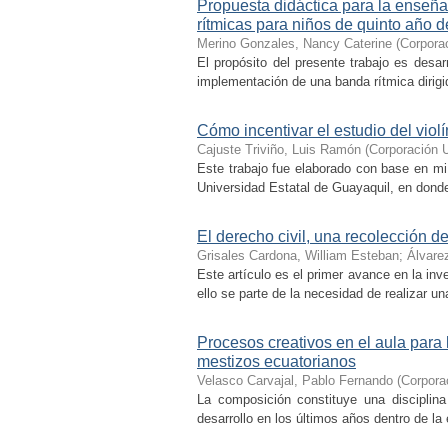
Propuesta didáctica para la enseña
rítmicas para niños de quinto año 
Merino Gonzales, Nancy Caterine
(
Corporac
El propósito del presente trabajo es desar
implementación de una banda rítmica dirigid
Cómo incentivar el estudio del viol
Cajuste Triviño, Luis Ramón
(
Corporación U
Este trabajo fue elaborado con base en mi e
Universidad Estatal de Guayaquil, en donde 
El derecho civil, una recolección 
Grisales Cardona, William Esteban
;
Álvare
Este artículo es el primer avance en la inv
ello se parte de la necesidad de realizar un
Procesos creativos en el aula par
mestizos ecuatorianos
Velasco Carvajal, Pablo Fernando
(
Corporac
La composición constituye una disciplin
desarrollo en los últimos años dentro de la 