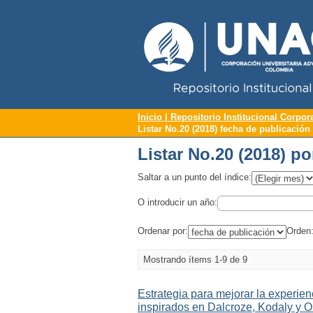
Repositorio Institucional UNAC
Listar No.20 (2018) p
Inicio | Repositorio Institucional Corpor
Listar No.20 (2018) fecha de publicación
Listar No.20 (2018) p
Saltar a un punto del índice:
O introducir un año:
Ordenar por:
Orden
Mostrando ítems 1-9 de 9
Estrategia para mejorar la experie
inspirados en Dalcroze, Kodaly y Or