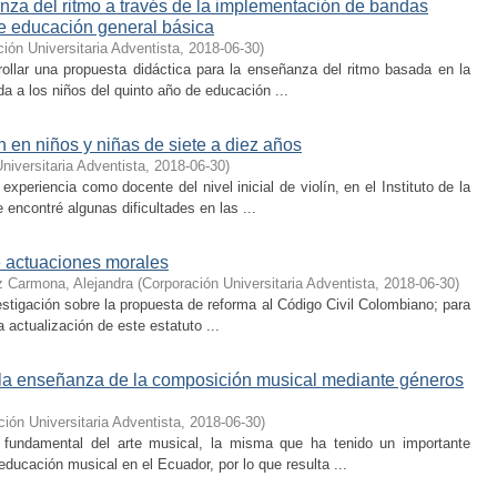
nza del ritmo a través de la implementación de bandas
de educación general básica
ión Universitaria Adventista
,
2018-06-30
)
rollar una propuesta didáctica para la enseñanza del ritmo basada en la
a a los niños del quinto año de educación ...
ín en niños y niñas de siete a diez años
niversitaria Adventista
,
2018-06-30
)
xperiencia como docente del nivel inicial de violín, en el Instituto de la
encontré algunas dificultades en las ...
de actuaciones morales
z Carmona, Alejandra
(
Corporación Universitaria Adventista
,
2018-06-30
)
estigación sobre la propuesta de reforma al Código Civil Colombiano; para
a actualización de este estatuto ...
a la enseñanza de la composición musical mediante géneros
ión Universitaria Adventista
,
2018-06-30
)
a fundamental del arte musical, la misma que ha tenido un importante
educación musical en el Ecuador, por lo que resulta ...