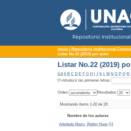
Repositorio Institucional UNAC
Listar No.22 (2019) po
Inicio | Repositorio Institucional Corpor
Listar No.22 (2019) por autor
Listar No.22 (2019) po
0-9
A
B
C
D
E
F
G
H
I
J
K
L
M
N
O
P
Q
R
O introducir las primeras letras:
Orden:
Resultados:
Mostrando ítems 1-20 de 28
Nombre de los autores
Arboleda Mazo, Walter Hugo
[1]