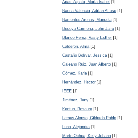
Arias Zapata, María Isabel
[1]
Baena Valencia, Adrían Alfoso
[1]
Barrientos Arenas, Manuela
[1]
Bedoya Carmona, John Jairo
[1]
Blanco Pérez, Vasty Esther
[1]
Calderón, Alma
[1]
Castaño Bolívar, Jessica
[1]
Galeano Ruiz, Juan Alberto
[1]
Gómez, Karla
[1]
Hernández, Hector
[1]
IEEE
[1]
Jiménez, Jany
[1]
Kantun, Rosaura
[1]
Lemus Alonso, Gildardo Pablo
[1]
Luna, Alejandra
[1]
Marín Ochoa, Kelly Johana
[1]