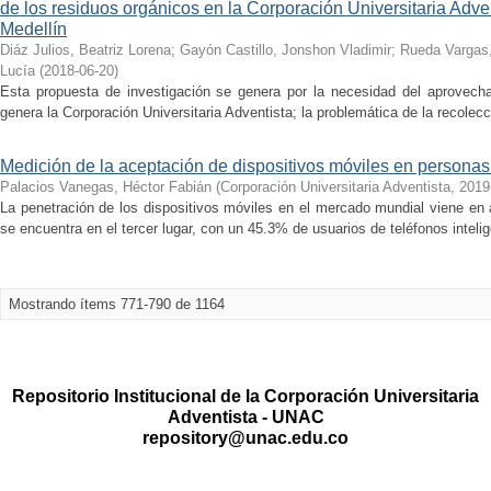
de los residuos orgánicos en la Corporación Universitaria Adve
Medellín
Diáz Julios, Beatriz Lorena
;
Gayón Castillo, Jonshon Vladimir
;
Rueda Vargas, 
Lucía
(
2018-06-20
)
Esta propuesta de investigación se genera por la necesidad del aprovech
genera la Corporación Universitaria Adventista; la problemática de la recolecc
Medición de la aceptación de dispositivos móviles en personas
Palacios Vanegas, Héctor Fabián
(
Corporación Universitaria Adventista
,
2019
La penetración de los dispositivos móviles en el mercado mundial viene en
se encuentra en el tercer lugar, con un 45.3% de usuarios de teléfonos intelige
Mostrando ítems 771-790 de 1164
Repositorio Institucional de la Corporación Universitaria
Adventista - UNAC
repository@unac.edu.co