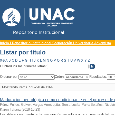
Repositorio Institucional UNAC
Listar por título
Inicio | Repositorio Institucional Corporación Universitaria Adventista
Listar por título
0-9
A
B
C
D
E
F
G
H
I
J
K
L
M
N
O
P
Q
R
S
T
U
V
W
X
Y
Z
O introducir las primeras letras:
Ordenar por:
Orden:
Resultados:
Mostrando ítems 771-790 de 1164
Maduración neurológica como condicionante en el proceso de
Pérez Pulido, Gelver
;
Vargas Amézquita, Sonia Lucía
;
Parra Bolaños, Nicolá
Karen Tatiana
(
2018-10-23
)
Las diferencias frente a la maduración neurológica, son una realidad 