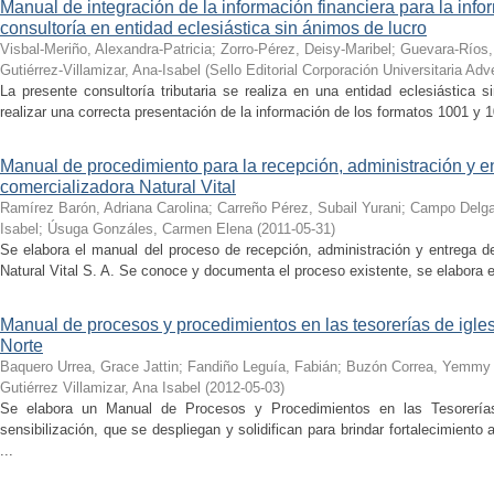
Manual de integración de la información financiera para la in
consultoría en entidad eclesiástica sin ánimos de lucro
Visbal-Meriño, Alexandra-Patricia
;
Zorro-Pérez, Deisy-Maribel
;
Guevara-Ríos, 
Gutiérrez-Villamizar, Ana-Isabel
(
Sello Editorial Corporación Universitaria Adv
La presente consultoría tributaria se realiza en una entidad eclesiástica 
realizar una correcta presentación de la información de los formatos 1001 y 
Manual de procedimiento para la recepción, administración y e
comercializadora Natural Vital
Ramírez Barón, Adriana Carolina
;
Carreño Pérez, Subail Yurani
;
Campo Delga
Isabel
;
Úsuga Gonzáles, Carmen Elena
(
2011-05-31
)
Se elabora el manual del proceso de recepción, administración y entrega d
Natural Vital S. A. Se conoce y documenta el proceso existente, se elabora el
Manual de procesos y procedimientos en las tesorerías de igle
Norte
Baquero Urrea, Grace Jattin
;
Fandiño Leguía, Fabián
;
Buzón Correa, Yemmy 
Gutiérrez Villamizar, Ana Isabel
(
2012-05-03
)
Se elabora un Manual de Procesos y Procedimientos en las Tesorería
sensibilización, que se despliegan y solidifican para brindar fortalecimiento 
...