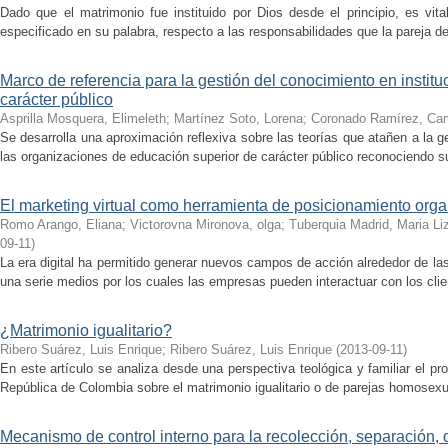
Dado que el matrimonio fue instituido por Dios desde el principio, es vit
especificado en su palabra, respecto a las responsabilidades que la pareja de
Marco de referencia para la gestión del conocimiento en instit
carácter público
Asprilla Mosquera, Elimeleth
;
Martínez Soto, Lorena
;
Coronado Ramírez, Cam
Se desarrolla una aproximación reflexiva sobre las teorías que atañen a la g
las organizaciones de educación superior de carácter público reconociendo sus
El marketing virtual como herramienta de posicionamiento orga
Romo Arango, Eliana
;
Victorovna Mironova, olga
;
Tuberquia Madrid, Maria Li
09-11
)
La era digital ha permitido generar nuevos campos de acción alrededor de la
una serie medios por los cuales las empresas pueden interactuar con los clie
¿Matrimonio igualitario?
Ribero Suárez, Luis Enrique
;
Ribero Suárez, Luis Enrique
(
2013-09-11
)
En este artículo se analiza desde una perspectiva teológica y familiar el p
República de Colombia sobre el matrimonio igualitario o de parejas homosexu
Mecanismo de control interno para la recolección, separación, 