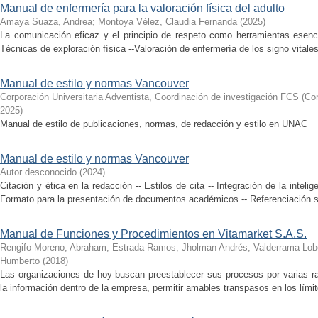
Manual de enfermería para la valoración física del adulto
Amaya Suaza, Andrea
;
Montoya Vélez, Claudia Fernanda
(
2025
)
La comunicación eficaz y el principio de respeto como herramientas esenci
Técnicas de exploración física --Valoración de enfermería de los signo vitales
Manual de estilo y normas Vancouver
Corporación Universitaria Adventista, Coordinación de investigación FCS
(
Cor
2025
)
Manual de estilo de publicaciones, normas, de redacción y estilo en UNAC
Manual de estilo y normas Vancouver
Autor desconocido
(
2024
)
Citación y ética en la redacción -- Estilos de cita -- Integración de la inteligen
Formato para la presentación de documentos académicos -- Referenciación seg
Manual de Funciones y Procedimientos en Vitamarket S.A.S.
Rengifo Moreno, Abraham
;
Estrada Ramos, Jholman Andrés
;
Valderrama Lob
Humberto
(
2018
)
Las organizaciones de hoy buscan preestablecer sus procesos por varias raz
la información dentro de la empresa, permitir amables transpasos en los límit