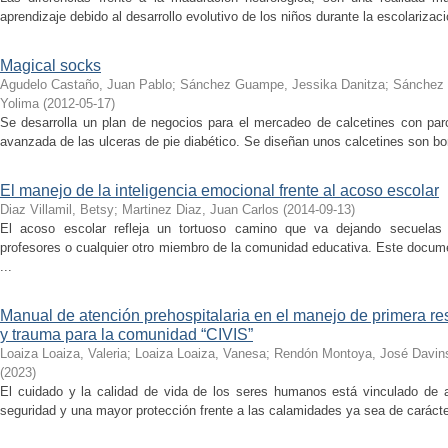
aprendizaje debido al desarrollo evolutivo de los niños durante la escolarizació
Magical socks
Agudelo Castaño, Juan Pablo
;
Sánchez Guampe, Jessika Danitza
;
Sánchez 
Yolima
(
2012-05-17
)
Se desarrolla un plan de negocios para el mercadeo de calcetines con parc
avanzada de las ulceras de pie diabético. Se diseñan unos calcetines son bord
El manejo de la inteligencia emocional frente al acoso escolar
Diaz Villamil, Betsy
;
Martinez Diaz, Juan Carlos
(
2014-09-13
)
El acoso escolar refleja un tortuoso camino que va dejando secuelas t
profesores o cualquier otro miembro de la comunidad educativa. Este docum
...
Manual de atención prehospitalaria en el manejo de primera 
y trauma para la comunidad “CIVIS”
Loaiza Loaiza, Valeria
;
Loaiza Loaiza, Vanesa
;
Rendón Montoya, José Davin
(
2023
)
El cuidado y la calidad de vida de los seres humanos está vinculado de a
seguridad y una mayor protección frente a las calamidades ya sea de carácter 