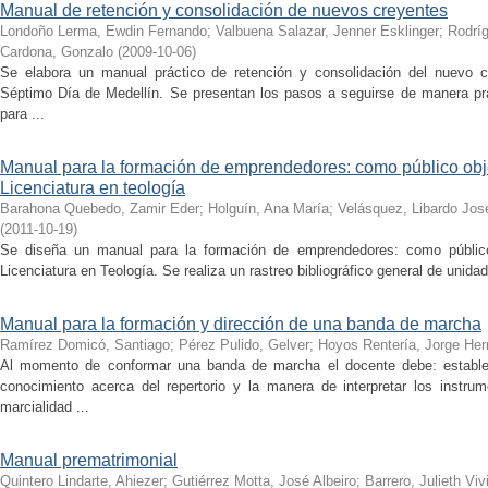
Manual de retención y consolidación de nuevos creyentes
Londoño Lerma, Ewdin Fernando
;
Valbuena Salazar, Jenner Esklinger
;
Rodríg
Cardona, Gonzalo
(
2009-10-06
)
Se elabora un manual práctico de retención y consolidación del nuevo cr
Séptimo Día de Medellín. Se presentan los pasos a seguirse de manera pr
para ...
Manual para la formación de emprendedores: como público obje
Licenciatura en teología
Barahona Quebedo, Zamir Eder
;
Holguín, Ana María
;
Velásquez, Libardo Jos
(
2011-10-19
)
Se diseña un manual para la formación de emprendedores: como público 
Licenciatura en Teología. Se realiza un rastreo bibliográfico general de unidad
Manual para la formación y dirección de una banda de marcha
Ramírez Domicó, Santiago
;
Pérez Pulido, Gelver
;
Hoyos Rentería, Jorge He
Al momento de conformar una banda de marcha el docente debe: establec
conocimiento acerca del repertorio y la manera de interpretar los instru
marcialidad ...
Manual prematrimonial
Quintero Lindarte, Ahiezer
;
Gutiérrez Motta, José Albeiro
;
Barrero, Julieth Viv