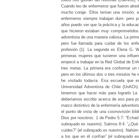
Cuando leo de enfermeros que fueron alred
mucho coraje. Ellos tenían una misión, 
enfermeros siempre trabajan duro- pero p
años puedo ver que la práctica y la educac
que hicieron estaban muy comprometidos. 
adventista de una manera valiosa. La primer
pero fue llamada para cuidar de los en
profesión (1). La segunda es Elena G. W
primeras mujeres que tuvieron una influ
empecé a trabajar en la Red Global de Enfe
tres metas. La primera era conformar un
pero en los últimos dos o tres minutos he
he visitado todavía. Esa escuela que e
Universidad Adventista de Chile (UnACh
tenemos que hacer más para lograrlo La e
deberíamos escribir acerca de eso para p
marco distintivo de la enfermería adventis
el punto de vista de una cosmovisión bíbl
Dios por nosotros: 1 de Pedro 5:7: “Echad 
subrayado es nuestro). Salmos 8:4: “¿Qué e
cuides?” (el subrayado es nuestro). Nahúm 
a los que en él confían” (el subrayado es