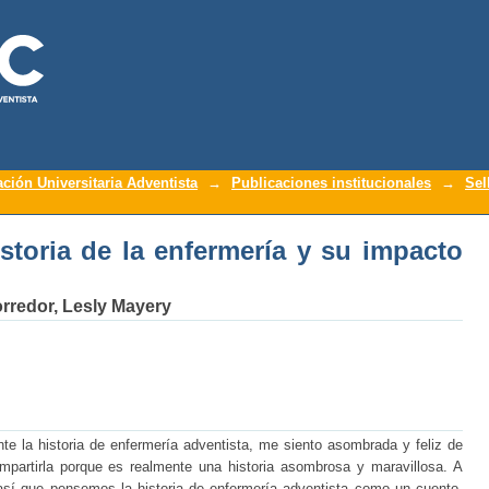
storia de la enfermería y su impacto en
ación Universitaria Adventista
→
Publicaciones institucionales
→
Sel
storia de la enfermería y su impacto
rredor, Lesly Mayery
te la historia de enfermería adventista, me siento asombrada y feliz de
mpartirla porque es realmente una historia asombrosa y maravillosa. A
 así que pensemos la historia de enfermería adventista como un cuento.