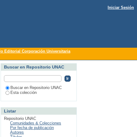
Iniciar Sesión
 el cuidado Tomo 1
lo Editorial Corporación Universitaria
Buscar en Repositorio UNAC
Buscar en Repositorio UNAC
Esta colección
Listar
Repositorio UNAC
Comunidades & Colecciones
Por fecha de publicación
Autores
Títulos