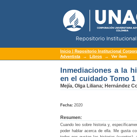
Repositorio Institucional UNAC
Inmediaciones a la hi
Inicio | Repositorio Institucional Corpor
Adventista
→
Libros
→
Ver ítem
Inmediaciones a la hi
en el cuidado Tomo 1
Mejía, Olga Liliana
;
Hernández Co
Fecha:
2020
Resumen:
Cuando leo sobre historia y, específicamen
poder hablar acerca de ella. Me gusta co
todos nos gustan las historias (cuentos),