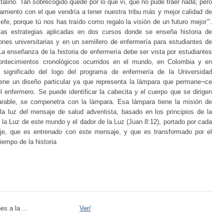
talino. Tan sobrecogido quedé por lo que vi, que no pude traer nada; pero
miento con el que vendría a tener nuestra tribu más y mejor calidad de
 jefe, porque tú nos has traído como regalo la visión de un futuro mejor’”.
 las estrategias aplicadas en dos cursos donde se enseña historia de
ones universitarias y en un semillero de enfermería para estudiantes de
a enseñanza de la historia de enfermería debe ser vista por estudiantes
ontecimientos cronológicos ocurridos en el mundo, en Colombia y en
 significado del logo del programa de enfermería de la Universidad
iene un diseño particular ya que representa la lámpara que permane¬ce
l enfermero. Se puede identificar la cabecita y el cuerpo que se dirigen
arable, se compenetra con la lámpara. Esa lámpara tiene la misión de
 la luz del mensaje de salud adventista, basado en los principios de la
la Luz de este mundo y el dador de la Luz (Juan 8:12), portado por cada
aje, que es entrenado con este mensaje, y que es transformado por el
iempo de la historia
s a la ...
Ver/