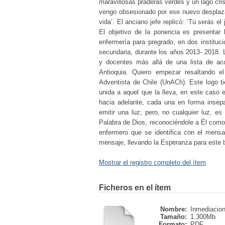
maravillosas praderas verdes y un lago cris
vengo obsesionado por ese nuevo desplaza
vida’. El anciano jefe replicó: ‘Tú serás el
El objetivo de la ponencia es presentar
enfermería para pregrado, en dos instituci
secundaria, durante los años 2013- 2018. L
y docentes más allá de una lista de ac
Antioquia. Quiero empezar resaltando el
Adventista de Chile (UnACh). Este logo t
unida a aquel que la lleva, en este caso e
hacia adelante, cada una en forma insep
emitir una luz; pero, no cualquier luz, es
Palabra de Dios, reconociéndole a Él como 
enfermero que se identifica con el mens
mensaje, llevando la Esperanza para este t
Mostrar el registro completo del ítem
Ficheros en el ítem
Nombre:
Inmediacione
Tamaño:
1.300Mb
Formato:
PDF