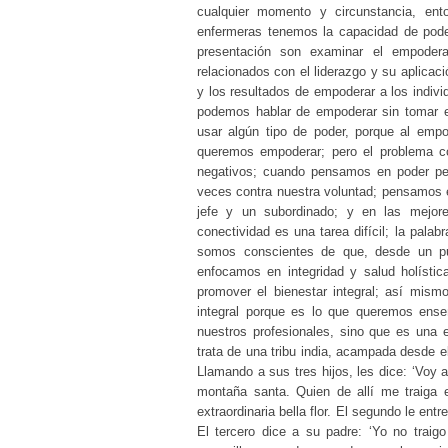
cualquier momento y circunstancia, en
enfermeras tenemos la capacidad de pode
presentación son examinar el empodera
relacionados con el liderazgo y su aplicaci
y los resultados de empoderar a los individ
podemos hablar de empoderar sin tomar 
usar algún tipo de poder, porque al empo
queremos empoderar; pero el problema c
negativos; cuando pensamos en poder pe
veces contra nuestra voluntad; pensamos e
jefe y un subordinado; y en las mejor
conectividad es una tarea difícil; la pal
somos conscientes de que, desde un pun
enfocamos en integridad y salud holístic
promover el bienestar integral; así mism
integral porque es lo que queremos ense
nuestros profesionales, sino que es una e
trata de una tribu india, acampada desde 
Llamando a sus tres hijos, les dice: ‘Voy 
montaña santa. Quien de allí me traiga e
extraordinaria bella flor. El segundo le entr
El tercero dice a su padre: ‘Yo no trai