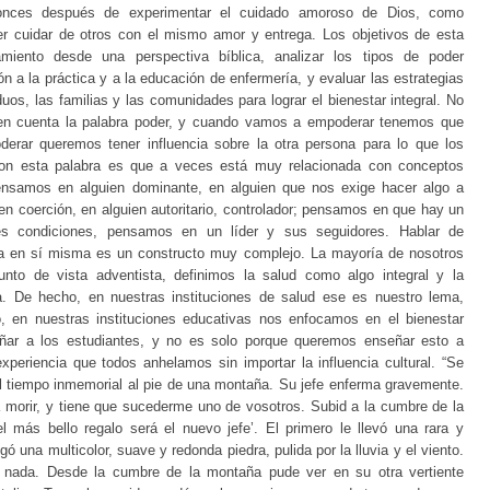
tonces después de experimentar el cuidado amoroso de Dios, como
r cuidar de otros con el mismo amor y entrega. Los objetivos de esta
miento desde una perspectiva bíblica, analizar los tipos de poder
ón a la práctica y a la educación de enfermería, y evaluar las estrategias
uos, las familias y las comunidades para lograr el bienestar integral. No
en cuenta la palabra poder, y cuando vamos a empoderar tenemos que
derar queremos tener influencia sobre la otra persona para lo que los
on esta palabra es que a veces está muy relacionada con conceptos
nsamos en alguien dominante, en alguien que nos exige hacer algo a
n coerción, en alguien autoritario, controlador; pensamos en que hay un
es condiciones, pensamos en un líder y sus seguidores. Hablar de
abra en sí misma es un constructo muy complejo. La mayoría de nosotros
to de vista adventista, definimos la salud como algo integral y la
a. De hecho, en nuestras instituciones de salud ese es nuestro lema,
o, en nuestras instituciones educativas nos enfocamos en el bienestar
ñar a los estudiantes, y no es solo porque queremos enseñar esto a
xperiencia que todos anhelamos sin importar la influencia cultural. “Se
el tiempo inmemorial al pie de una montaña. Su jefe enferma gravemente.
a morir, y tiene que sucederme uno de vosotros. Subid a la cumbre de la
l más bello regalo será el nuevo jefe’. El primero le llevó una rara y
egó una multicolor, suave y redonda piedra, pulida por la lluvia y el viento.
go nada. Desde la cumbre de la montaña pude ver en su otra vertiente