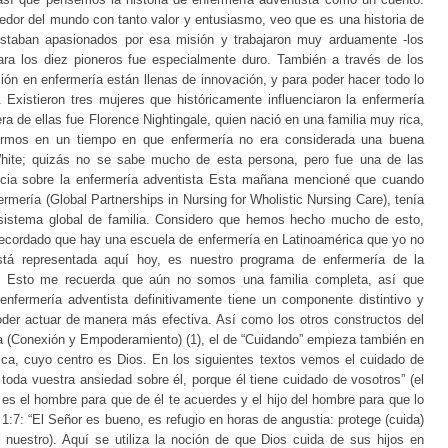
edor del mundo con tanto valor y entusiasmo, veo que es una historia de
estaban apasionados por esa misión y trabajaron muy arduamente -los
ara los diez pioneros fue especialmente duro. También a través de los
ión en enfermería están llenas de innovación, y para poder hacer todo lo
Existieron tres mujeres que históricamente influenciaron la enfermería
a de ellas fue Florence Nightingale, quien nació en una familia muy rica,
fermos en un tiempo en que enfermería no era considerada una buena
hite; quizás no se sabe mucho de esta persona, pero fue una de las
encia sobre la enfermería adventista Esta mañana mencioné que cuando
rmería (Global Partnerships in Nursing for Wholistic Nursing Care), tenía
 sistema global de familia. Considero que hemos hecho mucho de esto,
 recordado que hay una escuela de enfermería en Latinoamérica que yo no
stá representada aquí hoy, es nuestro programa de enfermería de la
). Esto me recuerda que aún no somos una familia completa, así que
nfermería adventista definitivamente tiene un componente distintivo y
oder actuar de manera más efectiva. Así como los otros constructos del
ta (Conexión y Empoderamiento) (1), el de “Cuidando” empieza también en
ica, cuyo centro es Dios. En los siguientes textos vemos el cuidado de
toda vuestra ansiedad sobre él, porque él tiene cuidado de vosotros” (el
s el hombre para que de él te acuerdes y el hijo del hombre para que lo
1:7: “El Señor es bueno, es refugio en horas de angustia: protege (cuida)
 nuestro). Aquí se utiliza la noción de que Dios cuida de sus hijos en