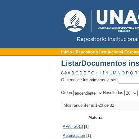
Repositorio Institucional UNAC
ListarDocumentos ins
Inicio | Repositorio Institucional Corpor
ListarDocumentos ins
0-9
A
B
C
D
E
F
G
H
I
J
K
L
M
N
O
P
Q
R
O introducir las primeras letras:
Orden:
Resultados:
Mostrando ítems 1-20 de 32
Materia
APA - 2018
[1]
Autorización
[1]