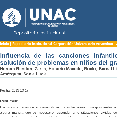
Repositorio Institucional UNAC
Influencia de las canciones infantile
Inicio | Repositorio Institucional Corporación Universitaria Adventista
niños del grado transición
Influencia de las canciones infantil
solución de problemas en niños del gr
Herrera Rendón, Zarita
;
Honorio Macedo, Rocío
;
Bernal Ló
Amézquita, Sonia Lucía
Fecha:
2013-10-17
Resumen:
Los niños a través de su desarrollo en todas las áreas correspondientes a
alguna manera que es necesario responder ante situaciones vividas c