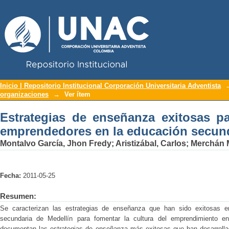
Repositorio Institucional UNAC
Estrategias de enseñanza exitosas 
Inicio | Repositorio Institucional Corporación Universitaria Adventista
organizaciones
→
Ver ítem
educación secundaria
Estrategias de enseñanza exitosas p
emprendedores en la educación secun
Montalvo García, Jhon Fredy
;
Aristizábal, Carlos
;
Merchán M
Fecha:
2011-05-25
Resumen:
Se caracterizan las estrategias de enseñanza que han sido exitosas en
secundaria de Medellín para fomentar la cultura del emprendimiento e
documentan las estrategias de enseñanza más exitosas que han desarrollad