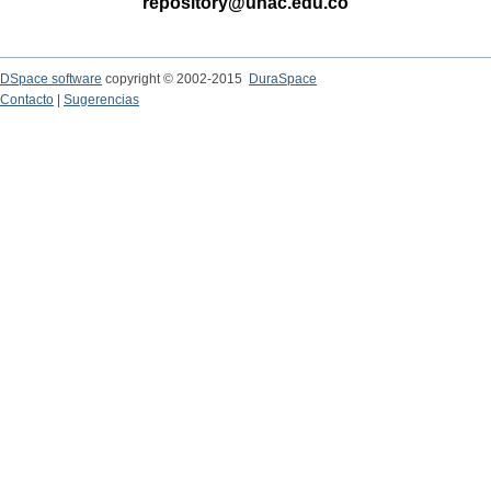
repository@unac.edu.co
DSpace software
copyright © 2002-2015
DuraSpace
Contacto
|
Sugerencias