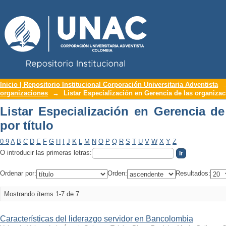
Repositorio Institucional UNAC
Listar Especialización en Gerencia de l
Inicio | Repositorio Institucional Corporación Universitaria Adventista
organizaciones
→
Listar Especialización en Gerencia de las organizac
Listar Especialización en Gerencia de
por título
0-9
A
B
C
D
E
F
G
H
I
J
K
L
M
N
O
P
Q
R
S
T
U
V
W
X
Y
Z
O introducir las primeras letras:
Ordenar por:
Orden:
Resultados:
Mostrando ítems 1-7 de 7
Características del liderazgo servidor en Bancolombia