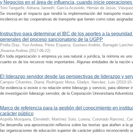
y Negocios en el área de influencia, cuando inicie operaciones
Toro Tangarife, Adriana Janneth
;
García Acevedo, Hernán de Jesús
;
Vásquez
Se investiga el impacto que tendrá la implementación del transporte masiv
incidencia en las cooperativas de transporte que tienen como rutas asignada
Instructivo para determinar el IBC de los aportes a la seguridad
generales del proceso sancionatorio de la UGPP
Pinilla Díaz, Yuvi Andrea
;
Pérez Esparza, Gustavo Andrés
;
Barragán Lancher
Jhoanna Andrea
(
2017-06-22
)
En toda organización o empresa ya sea natural o jurídica, la nómina es uno
cuanto es de los recursos más importantes. Algunas entidades de la nación v
El liderazgo servidor desde las perspectivas de liderazgo y serv
Campos Cifuentes, Diana
;
Rodríguez Mesa, Gladys
;
Narváez, Luis
(
2010-10-
Se evidencia si existe o no relación entre liderazgo y servicio, para obtener 
de investigación liderazgo servidor, de la Corporación Universitaria Adventista
Marco de referencia para la gestión del conocimiento en instit
carácter público
Asprilla Mosquera, Elimeleth
;
Martínez Soto, Lorena
;
Coronado Ramírez, Cam
Se desarrolla una aproximación reflexiva sobre las teorías que atañen a la g
las organizaciones de educación superior de carácter público reconociendo sus