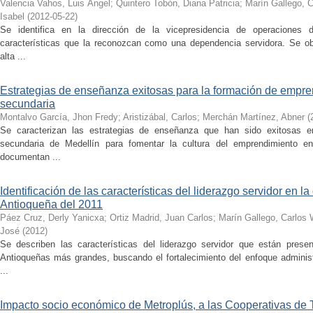
Valencia Vahos, Luis Ángel
;
Quintero Tobón, Diana Patricia
;
Marín Gallego, C
Isabel
(
2012-05-22
)
Se identifica en la dirección de la vicepresidencia de operaciones 
características que la reconozcan como una dependencia servidora. Se ob
alta ...
Estrategias de enseñanza exitosas para la formación de empr
secundaria
Montalvo García, Jhon Fredy
;
Aristizábal, Carlos
;
Merchán Martínez, Abner
(
Se caracterizan las estrategias de enseñanza que han sido exitosas en
secundaria de Medellín para fomentar la cultura del emprendimiento e
documentan ...
Identificación de las características del liderazgo servidor en l
Antioqueña del 2011
Páez Cruz, Derly Yanicxa
;
Ortiz Madrid, Juan Carlos
;
Marín Gallego, Carlos 
José
(
2012
)
Se describen las características del liderazgo servidor que están prese
Antioqueñas más grandes, buscando el fortalecimiento del enfoque administr
...
Impacto socio económico de Metroplús, a las Cooperativas de 