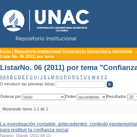
Repositorio Institucional UNAC
ListarNo. 06 (2011) por tema "Confianza
Inicio | Repositorio Institucional Corporación Universitaria Adventista
Listar No. 06 (2011) por tema
ListarNo. 06 (2011) por tema "Confianza
0-9
A
B
C
D
E
F
G
H
I
J
K
L
M
N
O
P
Q
R
S
T
U
V
W
X
Y
Z
O introducir las primeras letras:
Ordenar por:
Orden:
Resultados:
Mostrando ítems 1-1 de 1
La investigación contable: antecedentes, contexto epistemológ
para restituir la confianza social
Naranjo, Olandy
(
2011-08-11
)