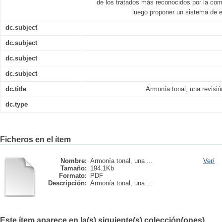
de los tratados más reconocidos por la com
luego proponer un sistema de e
dc.subject
dc.subject
dc.subject
dc.subject
dc.title
Armonía tonal, una revisió
dc.type
Ficheros en el ítem
Nombre:
Armonía tonal, una ...
Ver/
Tamaño:
194.1Kb
Formato:
PDF
Descripción:
Armonía tonal, una ...
Este ítem aparece en la(s) siguiente(s) colección(ones)