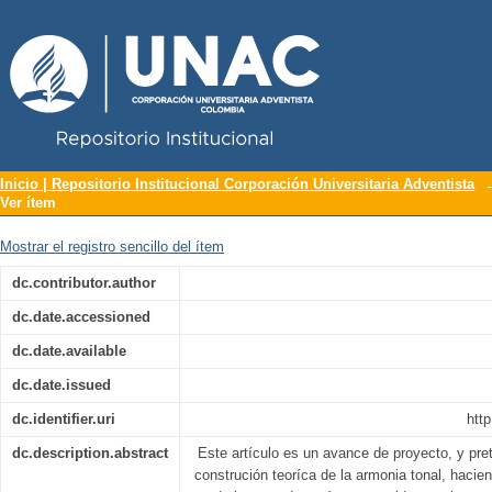
Repositorio Institucional UNAC
Armonía tonal, una revisión crítica de
Inicio | Repositorio Institucional Corporación Universitaria Adventista
Ver ítem
Mostrar el registro sencillo del ítem
dc.contributor.author
dc.date.accessioned
dc.date.available
dc.date.issued
dc.identifier.uri
http
dc.description.abstract
Este artículo es un avance de proyecto, y pret
construción teoríca de la armonia tonal, hacie