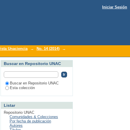
Iniciar Sesión
tista
ista Unaciencia
→
No. 14 (2014)
→
Buscar en Repositorio UNAC
Buscar en Repositorio UNAC
Esta colección
Listar
Repositorio UNAC
Comunidades & Colecciones
Por fecha de publicación
Autores
Títulos