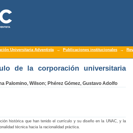
o de la corporación universitaria adven
ación Universitaria Adventista
→
Publicaciones institucionales
→
Rev
ulo de la corporación universitaria
na Palomino, Wilson
;
Phérez Gómez, Gustavo Adolfo
ción histórica que han tenido el currículo y su diseño en la UNAC, y la
alidad técnica hacia la racionalidad práctica.