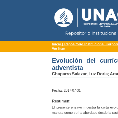
Repositorio Institucional UNAC
Evolución del currícul
Inicio | Repositorio Institucional Corpor
Ver ítem
Evolución del curríc
adventista
Chaparro Salazar, Luz Doris
;
Ara
Fecha:
2017-07-31
Resumen:
El presente ensayo muestra la corta evolu
manera como se ha abordado desde la racion