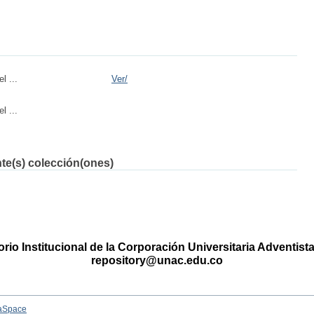
l ...
Ver/
l ...
nte(s) colección(ones)
rio Institucional de la Corporación Universitaria Adventis
repository@unac.edu.co
aSpace