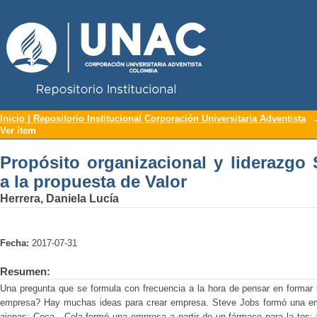
Repositorio Institucional UNAC
Propósito organizacional y liderazgo S
Inicio | Repositorio Institucional Corporación Universitaria Adventista
Ver ítem
Propósito organizacional y liderazgo 
a la propuesta de Valor
Herrera, Daniela Lucía
Fecha:
2017-07-31
Resumen:
Una pregunta que se formula con frecuencia a la hora de pensar en formar
empresa? Hay muchas ideas para crear empresa. Steve Jobs formó una empr
ajenas; Coca - Cola formó una empresa a partir de un fármaco para la tos