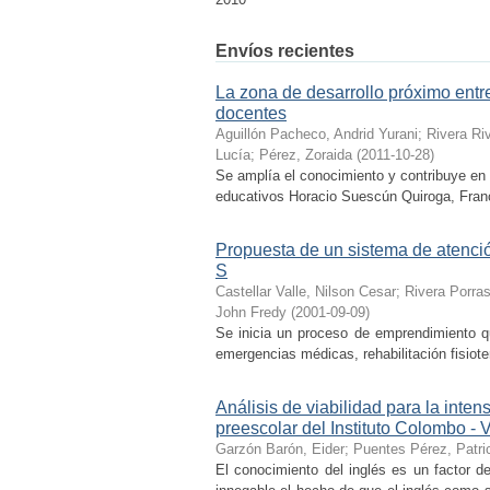
Envíos recientes
La zona de desarrollo próximo entre
docentes
Aguillón Pacheco, Andrid Yurani
;
Rivera Ri
Lucía
;
Pérez, Zoraida
(
2011-10-28
)
Se amplía el conocimiento y contribuye en 
educativos Horacio Suescún Quiroga, Franc
Propuesta de un sistema de atención
S
Castellar Valle, Nilson Cesar
;
Rivera Porras
John Fredy
(
2001-09-09
)
Se inicia un proceso de emprendimiento qu
emergencias médicas, rehabilitación fisiote
Análisis de viabilidad para la inten
preescolar del Instituto Colombo -
Garzón Barón, Eider
;
Puentes Pérez, Patri
El conocimiento del inglés es un factor d