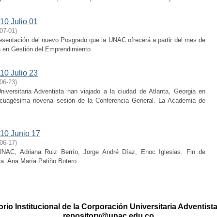
10 Julio 01
07-01
)
resentación del nuevo Posgrado que la UNAC ofrecerá a partir del mes de
ón en Gestión del Emprendimiento
10 Julio 23
06-23
)
versitaria Adventista han viajado a la ciudad de Atlanta, Georgia en
incuagésima novena sesión de la Conferencia General. La Academia de
10 Junio 17
06-17
)
NAC, Adriana Ruiz Berrío, Jorge André Díaz, Enoc Iglesias. Fin de
a. Ana María Patiño Botero
rio Institucional de la Corporación Universitaria Adventis
repository@unac.edu.co