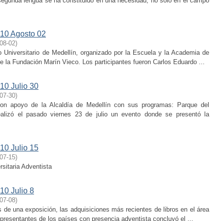
segunda lengua se ha constituido en una necesidad, no solo en el campo
10 Agosto 02
08-02
)
 Universitario de Medellín, organizado por la Escuela y la Academia de
de la Fundación Marín Vieco. Los participantes fueron Carlos Eduardo ...
10 Julio 30
07-30
)
 con apoyo de la Alcaldía de Medellín con sus programas: Parque del
lizó el pasado viernes 23 de julio un evento donde se presentó la
10 Julio 15
07-15
)
rsitaria Adventista
10 Julio 8
07-08
)
 de una exposición, las adquisiciones más recientes de libros en el área
presentantes de los países con presencia adventista concluyó el ...