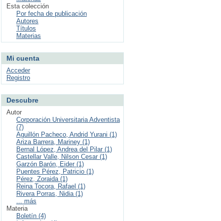
Esta colección
Por fecha de publicación
Autores
Títulos
Materias
Mi cuenta
Acceder
Registro
Descubre
Autor
Corporación Universitaria Adventista
(7)
Aguillón Pacheco, Andrid Yurani (1)
Ariza Barrera, Mariney (1)
Bernal López, Andrea del Pilar (1)
Castellar Valle, Nilson Cesar (1)
Garzón Barón, Eider (1)
Puentes Pérez, Patricio (1)
Pérez, Zoraida (1)
Reina Tocora, Rafael (1)
Rivera Porras, Nidia (1)
... más
Materia
Boletín (4)