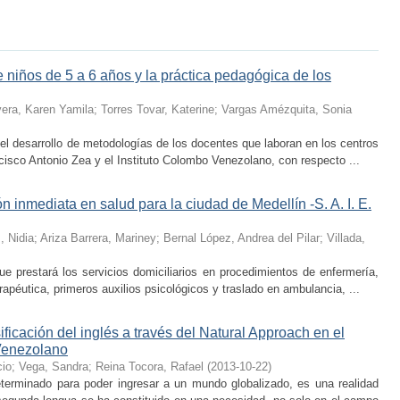
 niños de 5 a 6 años y la práctica pedagógica de los
vera, Karen Yamila
;
Torres Tovar, Katerine
;
Vargas Amézquita, Sonia
el desarrollo de metodologías de los docentes que laboran en los centros
isco Antonio Zea y el Instituto Colombo Venezolano, con respecto ...
 inmediata en salud para la ciudad de Medellín -S. A. I. E.
, Nidia
;
Ariza Barrera, Mariney
;
Bernal López, Andrea del Pilar
;
Villada,
e prestará los servicios domiciliarios en procedimientos de enfermería,
rapéutica, primeros auxilios psicológicos y traslado en ambulancia, ...
sificación del inglés a través del Natural Approach en el
 Venezolano
cio
;
Vega, Sandra
;
Reina Tocora, Rafael
(
2013-10-22
)
eterminado para poder ingresar a un mundo globalizado, es una realidad