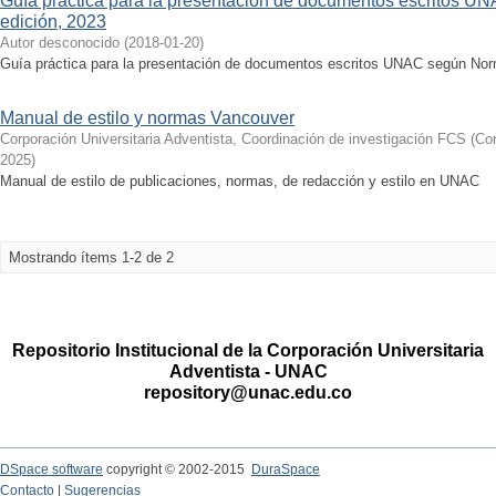
Guía práctica para la presentación de documentos escritos 
edición, 2023
Autor desconocido
(
2018-01-20
)
Guía práctica para la presentación de documentos escritos UNAC según Nor
Manual de estilo y normas Vancouver
Corporación Universitaria Adventista, Coordinación de investigación FCS
(
Cor
2025
)
Manual de estilo de publicaciones, normas, de redacción y estilo en UNAC
Mostrando ítems 1-2 de 2
Repositorio Institucional de la Corporación Universitaria
Adventista - UNAC
repository@unac.edu.co
DSpace software
copyright © 2002-2015
DuraSpace
Contacto
|
Sugerencias