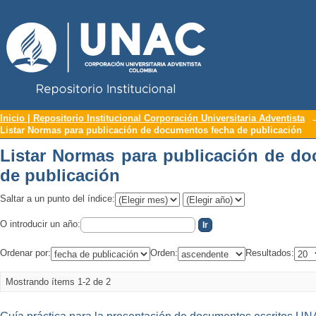
Repositorio Institucional UNAC
Listar Normas para publicación de do
Inicio | Repositorio Institucional Corporación Universitaria Adventista
Listar Normas para publicación de documentos fecha de publicación
Listar Normas para publicación de d
de publicación
Saltar a un punto del índice:
O introducir un año:
Ordenar por:
Orden:
Resultados:
Mostrando ítems 1-2 de 2