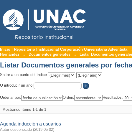
Repositorio Institucional UNAC
Listar Documentos generales por fecha
Inicio | Repositorio Institucional Corporación Universitaria Adventista
Hernández
→
Documentos generales
→
Listar Documentos generales
Listar Documentos generales por fecha
Saltar a un punto del índice:
O introducir un año:
Ordenar por:
Orden:
Resultados:
Mostrando ítems 1-1 de 1
Agenda inducción a usuarios
Autor desconocido
(
2019-05-02
)