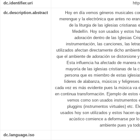
dc.identifier.uri
http
dc.description.abstract
Hoy en día vemos géneros musicales como
merengue y la electrónica que antes no eran
de la liturgia de las iglesias cristianas
Medellín. Hoy son usados y estos ha
adoración dentro de las Iglesias Cr
instrumentación, las canciones, las letr
utilizados afectan directamente dicho ambient
que el ambiente de adoración se distorsione y 
Esta influencia ha afectado de manera ne
mayoría de las iglesias cristianas de la 
persona que es miembro de estas iglesias
líderes de alabanza, músicos y feligrese
cada vez es más evidente pues la música va 
en continua transformación. Ejemplo de estos 
vemos como son usados instrumentos el
pluggins (instrumentos virtuales) etc. 
usados hoy son utilizados y estos hacen que
acústico comience a deformarse por lo v
ambiente pues ya todo
dc.language.iso