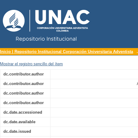
Repositorio Institucional UNAC
Influencia del Reggaetón, rock, mere
Inicio | Repositorio Institucional Corporación Universitaria Adventista
iglesias cristianas evangélicas en Mede
Mostrar el registro sencillo del ítem
dc.contributor.author
dc.contributor.author
dc.contributor.author
dc.contributor.author
dc.date.accessioned
dc.date.available
dc.date.issued