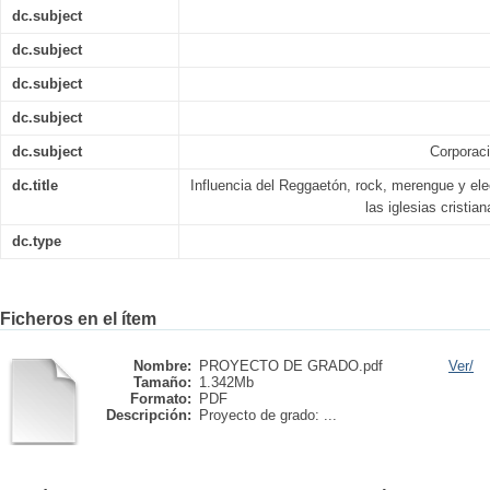
dc.subject
dc.subject
dc.subject
dc.subject
dc.subject
Corporaci
dc.title
Influencia del Reggaetón, rock, merengue y ele
las iglesias cristi
dc.type
Ficheros en el ítem
Nombre:
PROYECTO DE GRADO.pdf
Ver/
Tamaño:
1.342Mb
Formato:
PDF
Descripción:
Proyecto de grado: ...