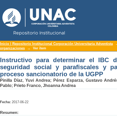
Repositorio Institucional UNAC
Instructivo para determinar el IBC
Inicio | Repositorio Institucional Corporación Universitaria Adventista
organizaciones
→
Ver ítem
parafiscales y pautas generales del p
Instructivo para determinar el IBC 
seguridad social y parafiscales y p
proceso sancionatorio de la UGPP
Pinilla Díaz, Yuvi Andrea
;
Pérez Esparza, Gustavo André
Pablo
;
Prieto Franco, Jhoanna Andrea
Fecha:
2017-06-22
Resumen: