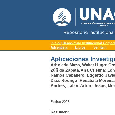
Repositorio Institucional UNAC
Aplicaciones Investig
Inicio | Repositorio Institucional Corpor
Adventista
→
Libros
→
Ver ítem
Aplicaciones Investig
Arboleda Mazo, Walter Hugo
;
Oro
Zúñiga Zapata, Ana Cristina
;
Lon
Ramos Caballero, Edgardo Javie
Diaz, Rodrigo
;
Resabala Moreira,
Andrés
;
Laflor, Arturo Jesús
;
Mor
Fecha:
2023
Resumen: