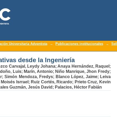
ativas desde la Ingeniería
ación Universitaria Adventista
→
Publicaciones institucionales
→
Sel
ativas desde la Ingeniería
zco Carvajal, Leydy Johana
;
Anaya Hernández, Raquel
;
doño, Luis
;
Marín, Antonio
;
Niño Manrique, Jhon Fredy
;
r
;
Simón Mendoza, Fredys
;
Blanco López, Jaime
;
Leiva
 Moisés Isrrael
;
Ruiz Cortés, Ricardo
;
Prieto Cruz, Kevin
ales Guzmán, Jesús David
;
Palacios, Héctor Fabián