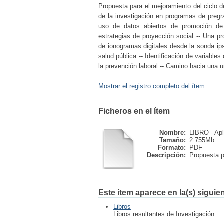
Propuesta para el mejoramiento del ciclo d
de la investigación en programas de pregra
uso de datos abiertos de promoción de s
estrategias de proyección social -- Una pr
de ionogramas digitales desde la sonda ips
salud pública -- Identificación de variable
la prevención laboral -- Camino hacia una u
Mostrar el registro completo del ítem
Ficheros en el ítem
Nombre:
LIBRO - Apl
Tamaño:
2.755Mb
Formato:
PDF
Descripción:
Propuesta pa
Este ítem aparece en la(s) siguie
Libros
Libros resultantes de Investigación