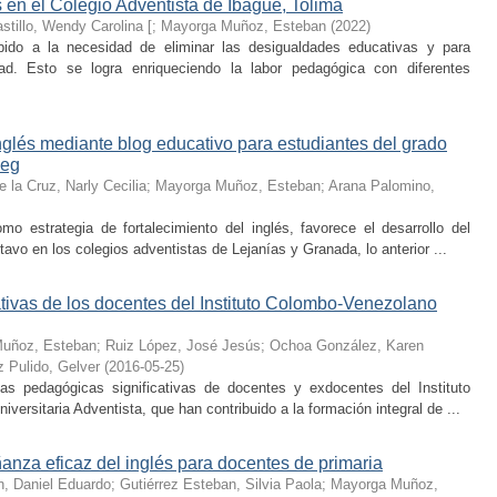
en el Colegio Adventista de Ibagué, Tolima
stillo, Wendy Carolina [
;
Mayorga Muñoz, Esteban
(
2022
)
ebido a la necesidad de eliminar las desigualdades educativas y para
d. Esto se logra enriqueciendo la labor pedagógica con diferentes
inglés mediante blog educativo para estudiantes del grado
deg
e la Cruz, Narly Cecilia
;
Mayorga Muñoz, Esteban
;
Arana Palomino,
o estrategia de fortalecimiento del inglés, favorece el desarrollo del
tavo en los colegios adventistas de Lejanías y Granada, lo anterior ...
tivas de los docentes del Instituto Colombo-Venezolano
uñoz, Esteban
;
Ruiz López, José Jesús
;
Ochoa González, Karen
 Pulido, Gelver
(
2016-05-25
)
ias pedagógicas significativas de docentes y exdocentes del Instituto
ersitaria Adventista, que han contribuido a la formación integral de ...
nza eficaz del inglés para docentes de primaria
n, Daniel Eduardo
;
Gutiérrez Esteban, Silvia Paola
;
Mayorga Muñoz,