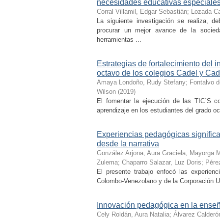
necesidades educativas especiales 
Corral Villamil, Edgar Sebastián
;
Lozada Ca
La siguiente investigación se realiza, d
procurar un mejor avance de la socieda
herramientas ...
Estrategias de fortalecimiento del 
octavo de los colegios Cadel y Ca
Amaya Londoño, Rudy Stefany
;
Fontalvo d
Wilson
(
2019
)
El fomentar la ejecución de las TIC´S com
aprendizaje en los estudiantes del grado oc
Experiencias pedagógicas significa
desde la narrativa
González Arjona, Aura Graciela
;
Mayorga M
Zulema
;
Chaparro Salazar, Luz Doris
;
Pérez
El presente trabajo enfocó las experienc
Colombo-Venezolano y de la Corporación Univ
Innovación pedagógica en la enseña
Cely Roldán, Aura Natalia
;
Álvarez Calderó