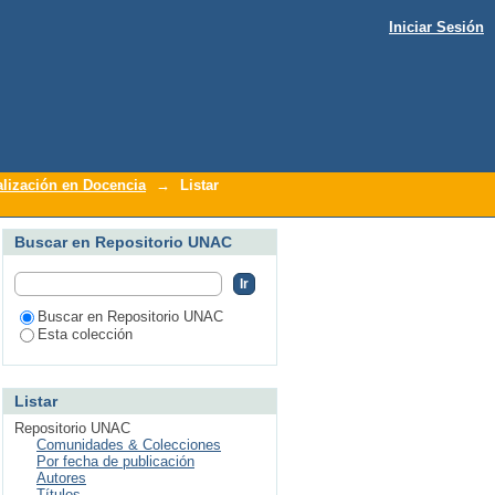
Iniciar Sesión
z, Esteban"
alización en Docencia
→
Listar
Buscar en Repositorio UNAC
Buscar en Repositorio UNAC
Esta colección
Listar
Repositorio UNAC
Comunidades & Colecciones
Por fecha de publicación
Autores
Títulos