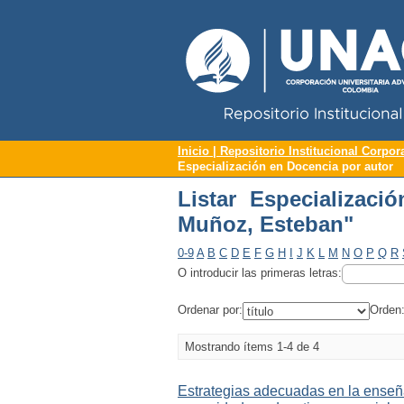
Repositorio Institucional UNAC
Listar Especializaci
Inicio | Repositorio Institucional Corpor
Especialización en Docencia por autor
Listar Especializac
Muñoz, Esteban"
0-9
A
B
C
D
E
F
G
H
I
J
K
L
M
N
O
P
Q
R
O introducir las primeras letras:
Ordenar por:
Orden
Mostrando ítems 1-4 de 4
Estrategias adecuadas en la enseñ