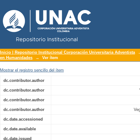
Repositorio Institucional UNAC
Estrategias para fomentar una lectur
Inicio | Repositorio Institucional Corporación Universitaria Adventista
en Humanidades
→
Ver ítem
quinto Colegio Adventista de Algeciras
Mostrar el registro sencillo del ítem
dc.contributor.author
dc.contributor.author
dc.contributor.author
dc.contributor.author
Veg
dc.date.accessioned
dc.date.available
dc.date.issued