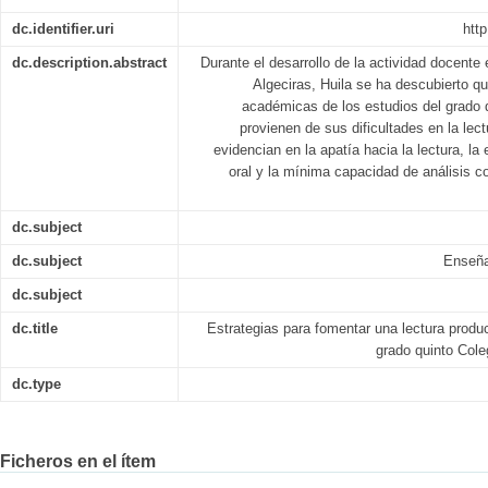
dc.identifier.uri
http
dc.description.abstract
Durante el desarrollo de la actividad docente
Algeciras, Huila se ha descubierto q
académicas de los estudios del grado 
provienen de sus dificultades en la lec
evidencian en la apatía hacia la lectura, la 
oral y la mínima capacidad de análisis c
dc.subject
dc.subject
Enseña
dc.subject
dc.title
Estrategias para fomentar una lectura produc
grado quinto Cole
dc.type
Ficheros en el ítem